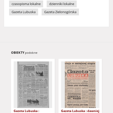
czasopisma lokalne
dzienniki lokalne
Gazeta Lubuska
Gazeta Zielonogórska
OBIEKTY
podobne
Gazeta Lubuska :
Gazeta Lubuska : dawniej
Gaz