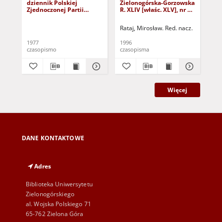
dziennik Polskiej
Zielonogórska-Gorzowska
Zi
Zjednoczonej Partii
R. XLIV [właśc. XLV], nr 52
R. 
Robotniczej : Zielona
(1 marca 1996). - Wyd. 1
(23
Góra - Gorzów R. XXVI Nr
Rataj, Mirosław. Red. nacz.
Rat
43 (23 lutego 1977). -
Wyd. A
1977
1996
199
czasopismo
czasopisma
cza
Więcej
DANE KONTAKTOWE
Adres
Biblioteka Uniwersytetu
Zielonogórskiego
al. Wojska Polskiego 71
65-762 Zielona Góra