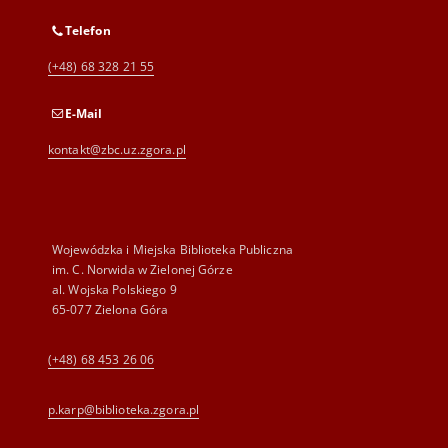
Telefon
(+48) 68 328 21 55
E-Mail
kontakt@zbc.uz.zgora.pl
Wojewódzka i Miejska Biblioteka Publiczna
im. C. Norwida w Zielonej Górze
al. Wojska Polskiego 9
65-077 Zielona Góra
(+48) 68 453 26 06
p.karp@biblioteka.zgora.pl