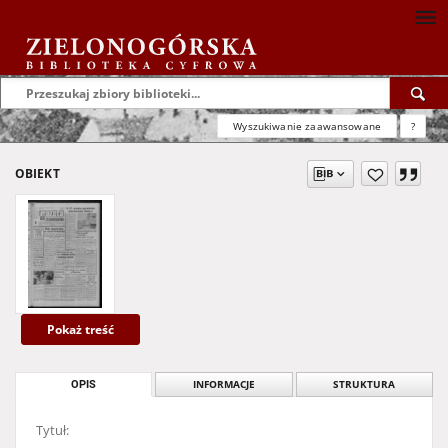
Wyszukiwanie zaawansowane
?
OBIEKT
Pokaż treść
OPIS
INFORMACJE
STRUKTURA
Tytuł: