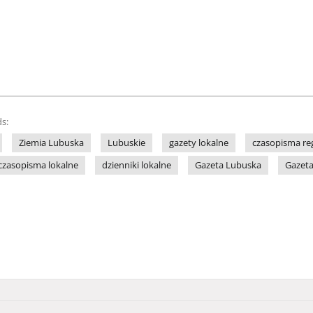
s:
Ziemia Lubuska
Lubuskie
gazety lokalne
czasopisma re
czasopisma lokalne
dzienniki lokalne
Gazeta Lubuska
Gazeta