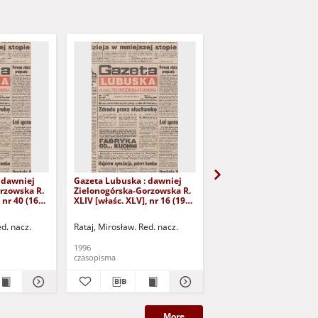
 dawniej
Gazeta Lubuska : dawniej
Gazeta Lubuska : dawn
rzowska R.
Zielonogórska-Gorzowska R.
Zielonogórska-Gorzows
 nr 40 (16
XLIV [właśc. XLV], nr 16 (19
XLI [właśc. XLII], nr 281
yd. 1
stycznia 1996). - Wyd. 1
grudnia 1993). - Wyd 1
ed. nacz.
Rataj, Mirosław. Red. nacz.
Rataj, Mirosław. Red. nac
1996
1993
czasopisma
czasopisma
More