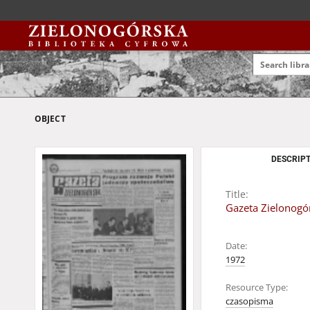
OBJECT
DESCRIPT
Title:
Gazeta Zielonogór
Date:
1972
Resource Type:
czasopisma