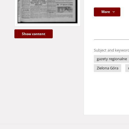
More
Show content
Subject and keyword
gazety regionalne
Zielona Góra