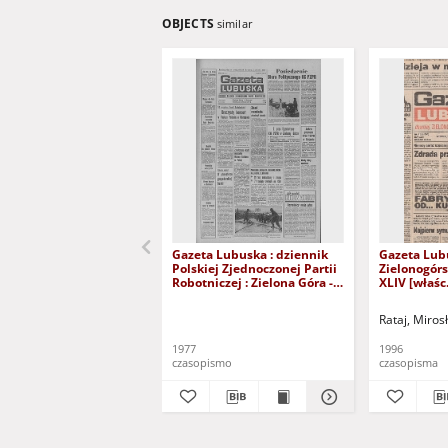
OBJECTS
similar
Gazeta Lubuska : dziennik
Gazeta Lub
Polskiej Zjednoczonej Partii
Zielonogór
Robotniczej : Zielona Góra -
XLIV [właśc.
Gorzów R. XXVI Nr 43 (23
marca 1996)
lutego 1977). - Wyd. A
Rataj, Miros
1977
1996
czasopismo
czasopisma