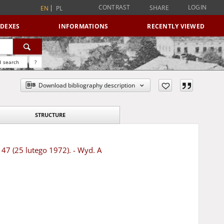
CONTRAST
LOGIN
SHARE
EN
PL
NDEXES
INFORMATIONS
RECENTLY VIEWED
 search
?
Download bibliography description
STRUCTURE
 47 (25 lutego 1972). - Wyd. A