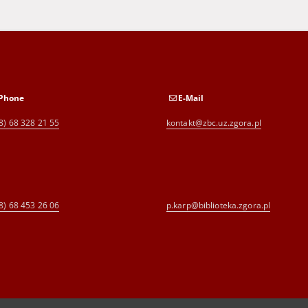
Phone
E-Mail
8) 68 328 21 55
kontakt@zbc.uz.zgora.pl
8) 68 453 26 06
p.karp@biblioteka.zgora.pl