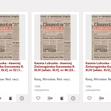
uska : dawniej
Gazeta Lubuska : dawniej
Gazeta Lubuska :
ska-Gorzowska R.
Zielonogórska-Gorzowska R.
Zielonogórska-Go
 XLV], nr 52 (1
XLIV [właśc. XLV], nr 46 (23
XLIV [właśc. XLV],
. - Wyd. 1
lutego 1996). - Wyd. 1
lutego 1996). - W
ław. Red. nacz.
Rataj, Mirosław. Red. nacz.
Rataj, Mirosław. R
1996
1996
czasopisma
czasopisma