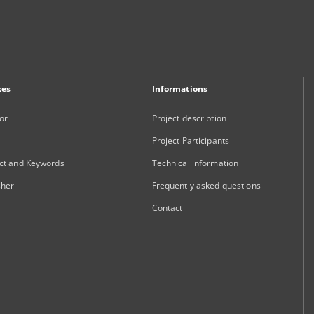
xes
Informations
or
Project description
Project Participants
ct and Keywords
Technical information
sher
Frequently asked questions
Contact