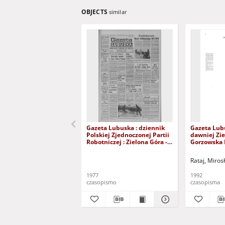
OBJECTS
similar
Gazeta Lubuska : dziennik
Gazeta Lub
Polskiej Zjednoczonej Partii
dawniej Zie
Robotniczej : Zielona Góra -
Gorzowska R
Gorzów R. XXVI Nr 43 (23
nr 300 (23/
lutego 1977). - Wyd. A
grudnia 199
Rataj, Miros
1977
1992
czasopismo
czasopisma