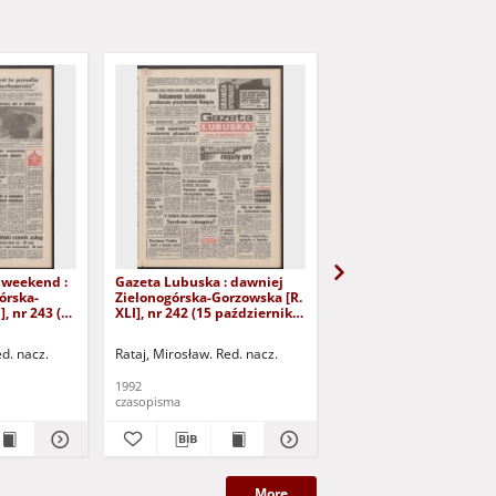
 weekend :
Gazeta Lubuska : dawniej
Gazeta Lubuska : dawn
órska-
Zielonogórska-Gorzowska [R.
Zielonogórska-Gorzows
], nr 243 (16
XLI], nr 242 (15 października
XLI], nr 240 (13 paździ
). - Wyd. 1
1992). - Wyd. 1
1992). - Wyd. 1
ed. nacz.
Rataj, Mirosław. Red. nacz.
Rataj, Mirosław. Red. nac
1992
1992
czasopisma
czasopisma
More