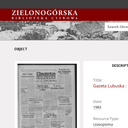
OBJECT
DESCRIPT
Title:
Gazeta Lubuska : 
Date:
1983
Resource Type:
czasopisma