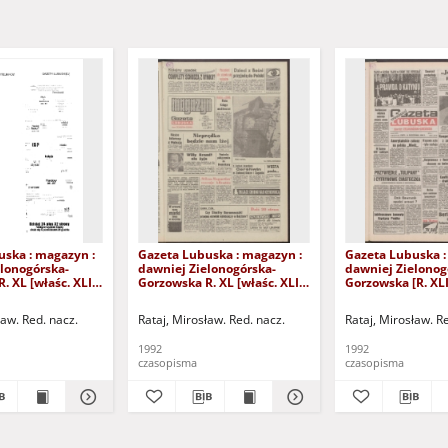
uska : magazyn :
Gazeta Lubuska : magazyn :
Gazeta Lubuska :
lonogórska-
dawniej Zielonogórska-
dawniej Zielonog
. XL [właśc. XLI],
Gorzowska R. XL [właśc. XLI],
Gorzowska [R. XLI
24/25/26/27
nr 238 (10/11 października
października 1992
2). - Wyd. 1
1992). - Wyd. 1
ław. Red. nacz.
Rataj, Mirosław. Red. nacz.
Rataj, Mirosław. R
1992
1992
czasopisma
czasopisma