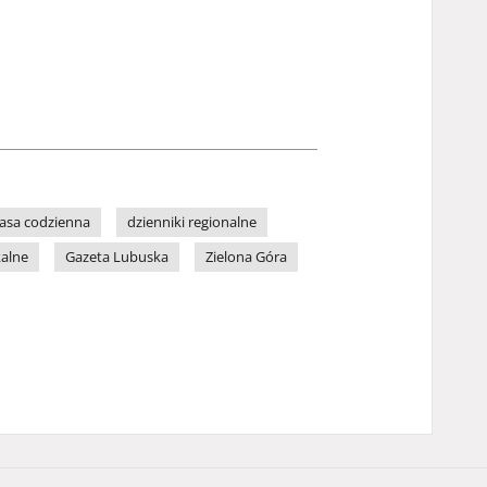
asa codzienna
dzienniki regionalne
kalne
Gazeta Lubuska
Zielona Góra