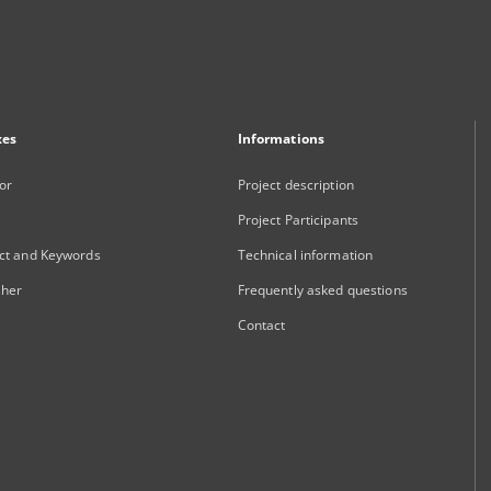
xes
Informations
or
Project description
Project Participants
ct and Keywords
Technical information
sher
Frequently asked questions
Contact