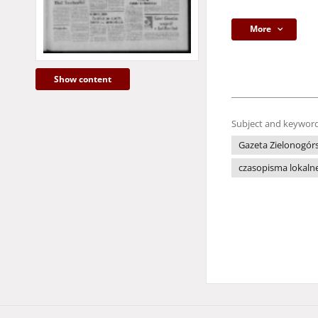
More
Show content
Subject and keyword
Gazeta Zielonogór
czasopisma lokaln