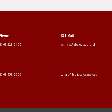
Phone
E-Mail
8) 68 328 21 55
kontakt@zbc.uz.zgora.pl
8) 68 453 26 06
p.karp@biblioteka.zgora.pl