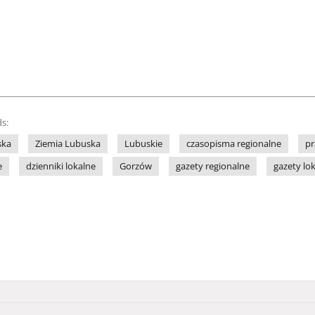
s:
ska
Ziemia Lubuska
Lubuskie
czasopisma regionalne
pr
e
dzienniki lokalne
Gorzów
gazety regionalne
gazety lo