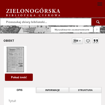
Wyszukiwanie zaawansowane
?
OBIEKT
Pokaż treść
OPIS
INFORMACJE
STRUKTURA
Tytuł: