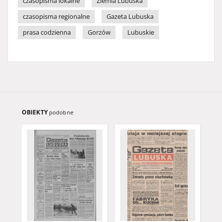
czasopisma lokalne
Ziemia Lubuska
czasopisma regionalne
Gazeta Lubuska
prasa codzienna
Gorzów
Lubuskie
OBIEKTY
podobne