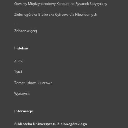
Otwarty Międzynarodowy Konkurs na Rysunek Satyryczny
Zielonogórska Biblioteka Cyfrowa dla Niewidomych
...
Zobacz więcej
Indeksy
Autor
Tytuł
Temat i słowa kluczowe
Wydawca
Informacje
Biblioteka Uniwersytetu Zielonogórskiego