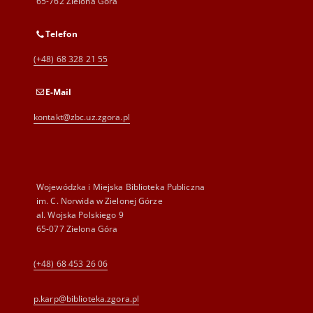
65-762 Zielona Góra
Telefon
(+48) 68 328 21 55
E-Mail
kontakt@zbc.uz.zgora.pl
Wojewódzka i Miejska Biblioteka Publiczna
im. C. Norwida w Zielonej Górze
al. Wojska Polskiego 9
65-077 Zielona Góra
(+48) 68 453 26 06
p.karp@biblioteka.zgora.pl