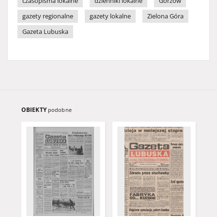
czasopisma lokalne
dzienniki lokalne
Gorzów
gazety regionalne
gazety lokalne
Zielona Góra
Gazeta Lubuska
OBIEKTY
podobne