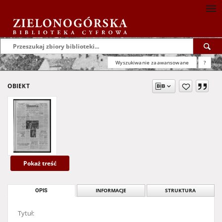
Wyszukiwanie zaawansowane
?
OBIEKT
Pokaż treść
OPIS
INFORMACJE
STRUKTURA
Tytuł: