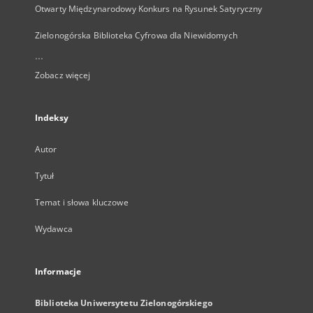
Otwarty Międzynarodowy Konkurs na Rysunek Satyryczny
Zielonogórska Biblioteka Cyfrowa dla Niewidomych
...
Zobacz więcej
Indeksy
Autor
Tytuł
Temat i słowa kluczowe
Wydawca
Informacje
Biblioteka Uniwersytetu Zielonogórskiego