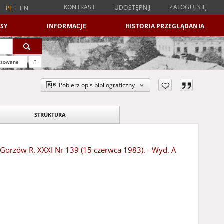
KONTRAST
ZALOGUJ SIĘ
UDOSTĘPNIJ
PL
EN
SY
INFORMACJE
HISTORIA PRZEGLĄDANIA
nsowane
?
Pobierz opis bibliograficzny
STRUKTURA
- Gorzów R. XXXI Nr 139 (15 czerwca 1983). - Wyd. A