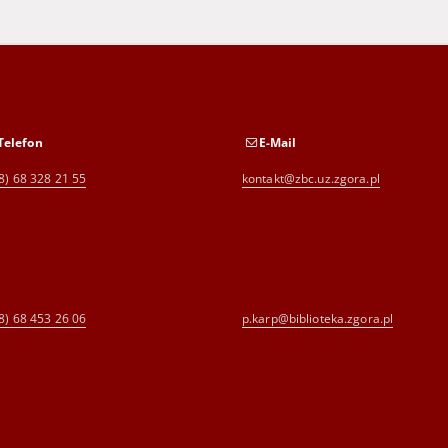
Telefon
E-Mail
8) 68 328 21 55
kontakt@zbc.uz.zgora.pl
8) 68 453 26 06
p.karp@biblioteka.zgora.pl