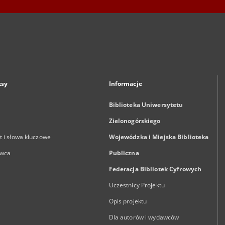
ksy
Informacje
Biblioteka Uniwersytetu
Zielonogórskiego
 i słowa kluczowe
Wojewódzka i Miejska Biblioteka
wca
Publiczna
Federacja Bibliotek Cyfrowych
Uczestnicy Projektu
Opis projektu
Dla autorów i wydawców