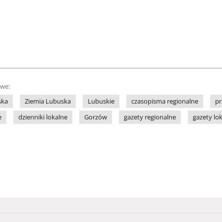
owe:
ska
Ziemia Lubuska
Lubuskie
czasopisma regionalne
pr
e
dzienniki lokalne
Gorzów
gazety regionalne
gazety lo