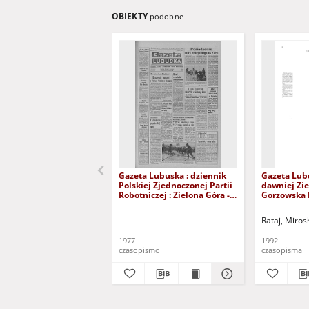
OBIEKTY
podobne
Gazeta Lubuska : dziennik
Gazeta Lub
Polskiej Zjednoczonej Partii
dawniej Zie
Robotniczej : Zielona Góra -
Gorzowska R
Gorzów R. XXVI Nr 43 (23
nr 300 (23/
lutego 1977). - Wyd. A
grudnia 199
Rataj, Miros
1977
1992
czasopismo
czasopisma