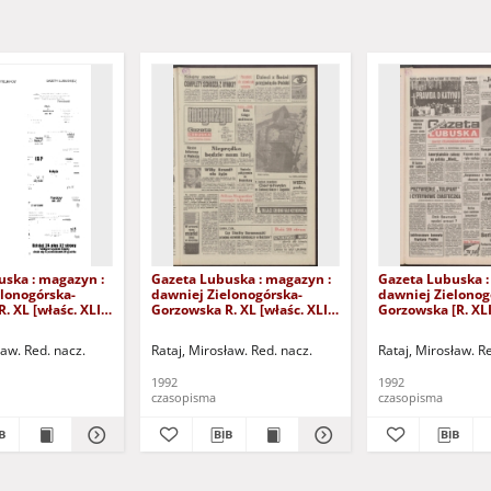
uska : magazyn :
Gazeta Lubuska : magazyn :
Gazeta Lubuska :
lonogórska-
dawniej Zielonogórska-
dawniej Zielonog
. XL [właśc. XLI],
Gorzowska R. XL [właśc. XLI],
Gorzowska [R. XLI
24/25/26/27
nr 238 (10/11 października
października 1992
2). - Wyd. 1
1992). - Wyd. 1
ław. Red. nacz.
Rataj, Mirosław. Red. nacz.
Rataj, Mirosław. R
1992
1992
czasopisma
czasopisma