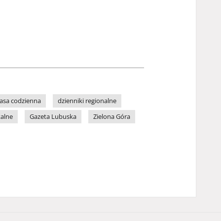
asa codzienna
dzienniki regionalne
kalne
Gazeta Lubuska
Zielona Góra