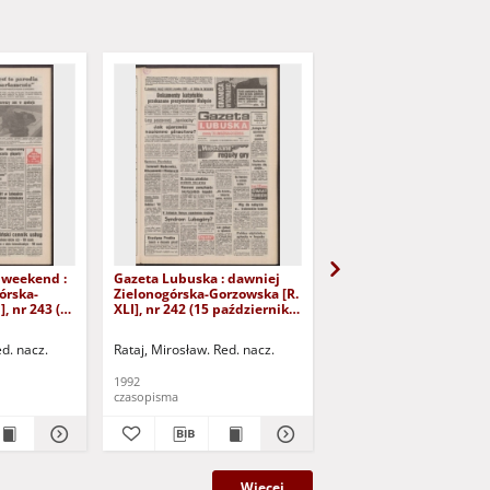
 weekend :
Gazeta Lubuska : dawniej
Gazeta Lubuska : dawn
órska-
Zielonogórska-Gorzowska [R.
Zielonogórska-Gorzows
], nr 243 (16
XLI], nr 242 (15 października
XLI], nr 240 (13 paździ
). - Wyd. 1
1992). - Wyd. 1
1992). - Wyd. 1
ed. nacz.
Rataj, Mirosław. Red. nacz.
Rataj, Mirosław. Red. nac
1992
1992
czasopisma
czasopisma
Więcej