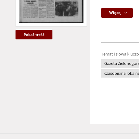
Więcej
Pokaż treść
Temat i słowa klucz
Gazeta Zielonogór
czasopisma lokaln