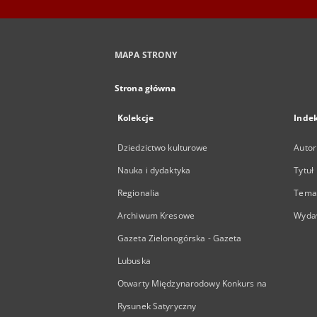
MAPA STRONY
Strona główna
Kolekcje
Inde
Dziedzictwo kulturowe
Autor
Nauka i dydaktyka
Tytuł
Regionalia
Temat
Archiwum Kresowe
Wyda
Gazeta Zielonogórska - Gazeta
Lubuska
Otwarty Międzynarodowy Konkurs na
Rysunek Satyryczny