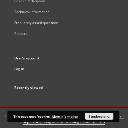
Project Participants
Technical information
Frequently asked questions
Contact
User's account
Log in
Recently viewed
This service runs on
DInGO dLibra 6.3.21
software created by
I understand
Poznan
This page uses 'cookies'.
More information
Supercomputing and Networking Center (PSNC)