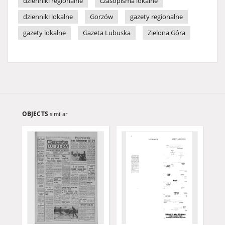
dzienniki regionalne
czasopisma lokalne
dzienniki lokalne
Gorzów
gazety regionalne
gazety lokalne
Gazeta Lubuska
Zielona Góra
OBJECTS
similar