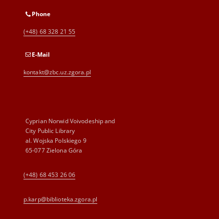
Phone
(+48) 68 328 21 55
E-Mail
kontakt@zbc.uz.zgora.pl
Cyprian Norwid Voivodeship and
City Public Library
al. Wojska Polskiego 9
65-077 Zielona Góra
(+48) 68 453 26 06
p.karp@biblioteka.zgora.pl