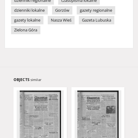
dzienniki regionalne
czasopisma lokalne
dzienniki lokalne
Gorzów
gazety regionalne
gazety lokalne
Nasza Wieś
Gazeta Lubuska
Zielona Góra
OBJECTS
similar