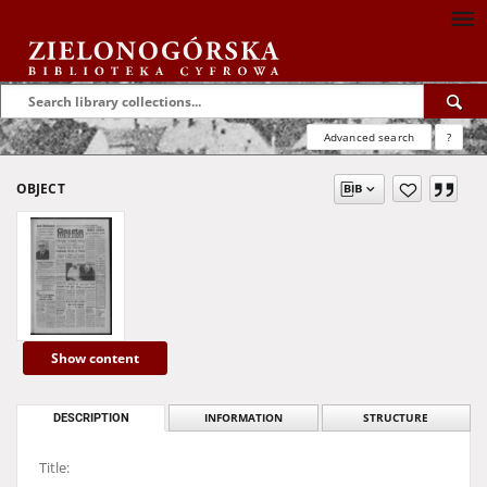
Advanced search
?
OBJECT
Show content
DESCRIPTION
INFORMATION
STRUCTURE
Title: