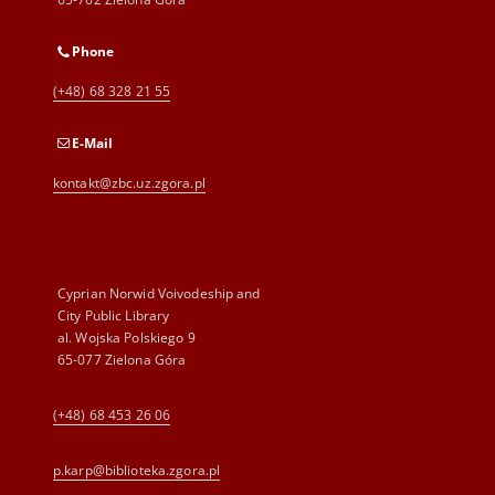
Phone
(+48) 68 328 21 55
E-Mail
kontakt@zbc.uz.zgora.pl
Cyprian Norwid Voivodeship and
City Public Library
al. Wojska Polskiego 9
65-077 Zielona Góra
(+48) 68 453 26 06
p.karp@biblioteka.zgora.pl