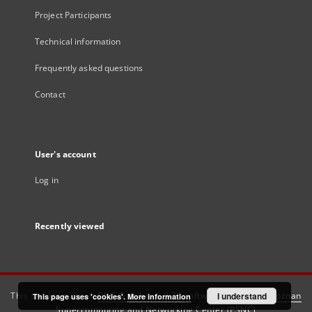
Project Participants
Technical information
Frequently asked questions
Contact
User's account
Log in
Recently viewed
This service runs on
DInGO dLibra 6.3.21
software created by
I understand
Poznan
This page uses 'cookies'.
More information
Supercomputing and Networking Center (PSNC)