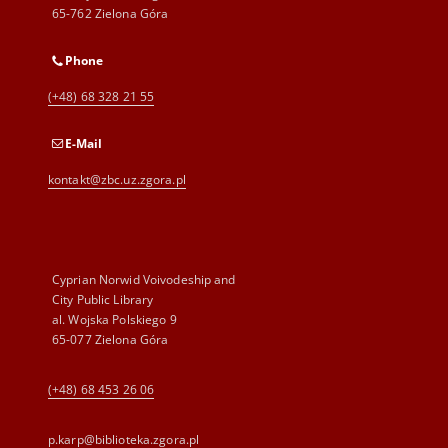
65-762 Zielona Góra
Phone
(+48) 68 328 21 55
E-Mail
kontakt@zbc.uz.zgora.pl
Cyprian Norwid Voivodeship and
City Public Library
al. Wojska Polskiego 9
65-077 Zielona Góra
(+48) 68 453 26 06
p.karp@biblioteka.zgora.pl