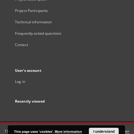
Project Participants
Technical information
Frequently asked questions
Contact
User's account
Log in
Recently viewed
This service runs on
DInGO dLibra 6.3.21
software created by
I understand
Poznan
This page uses 'cookies'.
More information