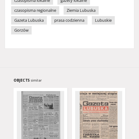
czasopisma lokalne
gazety lokalne
czasopisma regionalne
Ziemia Lubuska
Gazeta Lubuska
prasa codzienna
Lubuskie
Gorzów
OBJECTS
similar