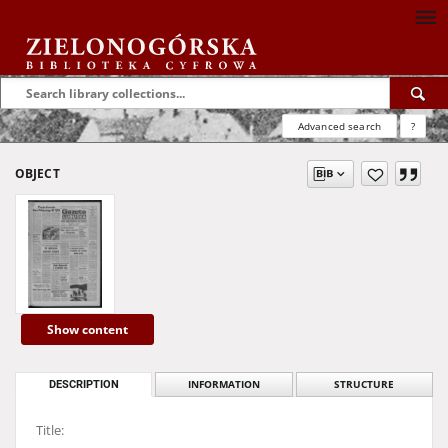
Advanced search
?
OBJECT
Show content
DESCRIPTION
INFORMATION
STRUCTURE
Title: