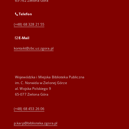
65-762 Zielona Góra
Telefon
(+48) 68 328 21 55
E-Mail
kontakt@zbc.uz.zgora.pl
Wojewódzka i Miejska Biblioteka Publiczna
im. C. Norwida w Zielonej Górze
al. Wojska Polskiego 9
65-077 Zielona Góra
(+48) 68 453 26 06
p.karp@biblioteka.zgora.pl