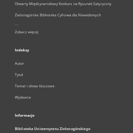
Otwarty Międzynarodowy Konkurs na Rysunek Satyryczny
Zielonogórska Biblioteka Cyfrowa dla Niewidomych
...
Zobacz więcej
Indeksy
Autor
Tytuł
Temat i słowa kluczowe
Wydawca
Informacje
Biblioteka Uniwersytetu Zielonogórskiego