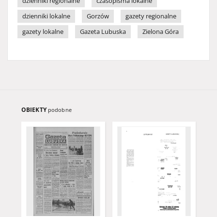
dzienniki regionalne
czasopisma lokalne
dzienniki lokalne
Gorzów
gazety regionalne
gazety lokalne
Gazeta Lubuska
Zielona Góra
OBIEKTY
podobne