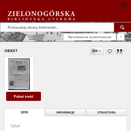
Wyszukiwanie zaawansowane
?
OBIEKT
Pokaż treść
OPIS
INFORMACJE
STRUKTURA
Tytuł: