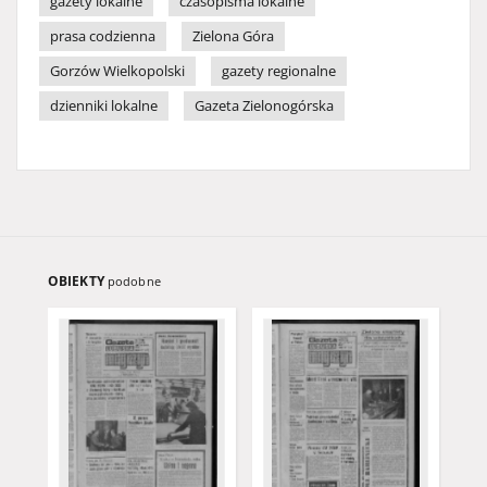
gazety lokalne
czasopisma lokalne
prasa codzienna
Zielona Góra
Gorzów Wielkopolski
gazety regionalne
dzienniki lokalne
Gazeta Zielonogórska
OBIEKTY
podobne