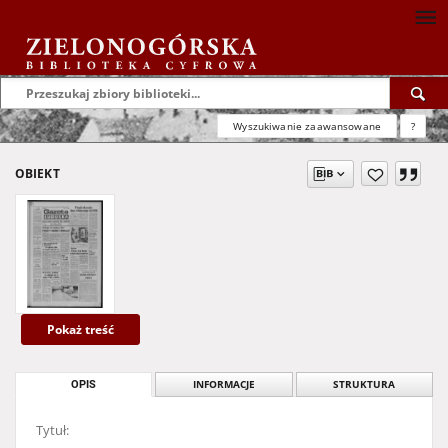
Wyszukiwanie zaawansowane
?
OBIEKT
Pokaż treść
OPIS
INFORMACJE
STRUKTURA
Tytuł: