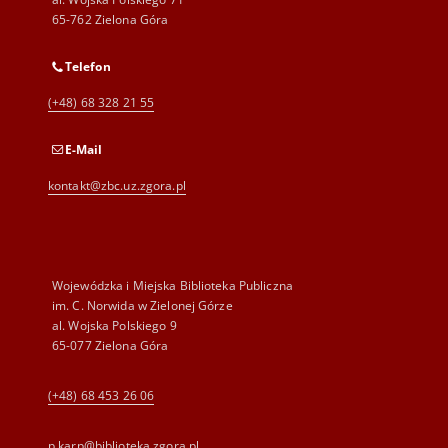
65-762 Zielona Góra
Telefon
(+48) 68 328 21 55
E-Mail
kontakt@zbc.uz.zgora.pl
Wojewódzka i Miejska Biblioteka Publiczna
im. C. Norwida w Zielonej Górze
al. Wojska Polskiego 9
65-077 Zielona Góra
(+48) 68 453 26 06
p.karp@biblioteka.zgora.pl