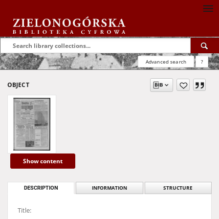
Advanced search
?
OBJECT
Show content
DESCRIPTION
INFORMATION
STRUCTURE
Title: