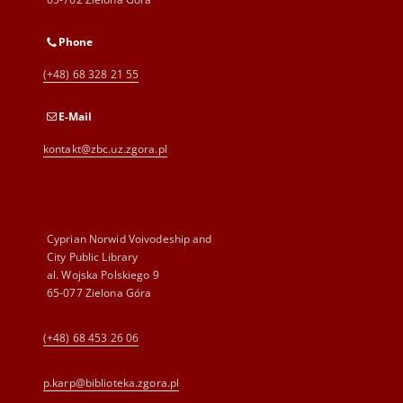
Phone
(+48) 68 328 21 55
E-Mail
kontakt@zbc.uz.zgora.pl
Cyprian Norwid Voivodeship and
City Public Library
al. Wojska Polskiego 9
65-077 Zielona Góra
(+48) 68 453 26 06
p.karp@biblioteka.zgora.pl