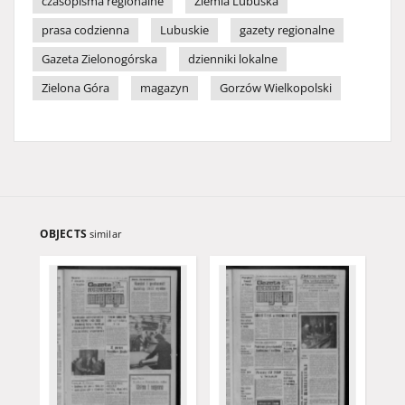
czasopisma regionalne
Ziemia Lubuska
prasa codzienna
Lubuskie
gazety regionalne
Gazeta Zielonogórska
dzienniki lokalne
Zielona Góra
magazyn
Gorzów Wielkopolski
OBJECTS
similar