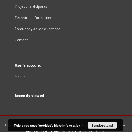
Project Participants
Technical information
Frequently asked questions
Contact
User's account
Log in
Recently viewed
This service runs on
DInGO dLibra 6.3.21
software created by
I understand
Poznan
This page uses 'cookies'.
More information
Supercomputing and Networking Center (PSNC)