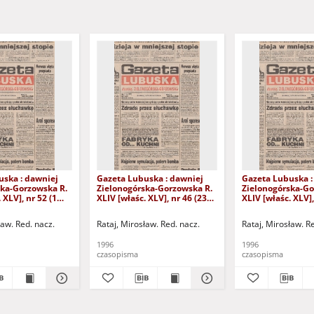
uska : dawniej
Gazeta Lubuska : dawniej
Gazeta Lubuska :
ska-Gorzowska R.
Zielonogórska-Gorzowska R.
Zielonogórska-Go
 XLV], nr 52 (1
XLIV [właśc. XLV], nr 46 (23
XLIV [właśc. XLV],
. - Wyd. 1
lutego 1996). - Wyd. 1
lutego 1996). - W
ław. Red. nacz.
Rataj, Mirosław. Red. nacz.
Rataj, Mirosław. R
1996
1996
czasopisma
czasopisma