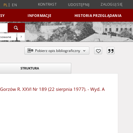
KONTRAST
ZALOGUJ SIĘ
UDOSTĘPNIJ
PL
EN
SY
INFORMACJE
HISTORIA PRZEGLĄDANIA
nsowane
?
Pobierz opis bibliograficzny
STRUKTURA
- Gorzów R. XXVI Nr 189 (22 sierpnia 1977). - Wyd. A