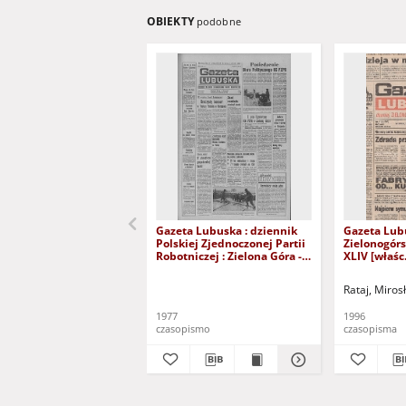
OBIEKTY
podobne
Gazeta Lubuska : dziennik
Gazeta Lub
Polskiej Zjednoczonej Partii
Zielonogór
Robotniczej : Zielona Góra -
XLIV [właśc.
Gorzów R. XXVI Nr 43 (23
marca 1996)
lutego 1977). - Wyd. A
Rataj, Miros
1977
1996
czasopismo
czasopisma