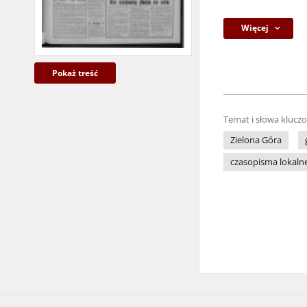
Więcej
Pokaż treść
Temat i słowa klucz
Zielona Góra
czasopisma lokaln