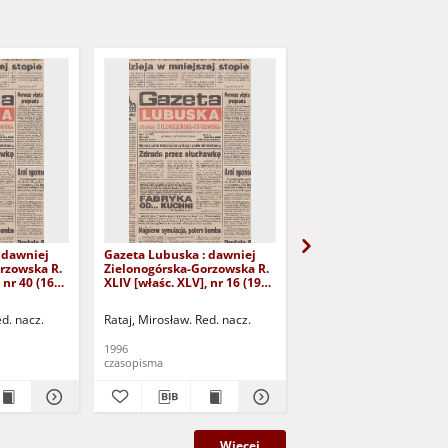
 dawniej
Gazeta Lubuska : dawniej
Gazeta Lubuska : dawn
rzowska R.
Zielonogórska-Gorzowska R.
Zielonogórska-Gorzows
 nr 40 (16
XLIV [właśc. XLV], nr 16 (19
XLI [właśc. XLII], nr 281
yd. 1
stycznia 1996). - Wyd. 1
grudnia 1993). - Wyd 1
ed. nacz.
Rataj, Mirosław. Red. nacz.
Rataj, Mirosław. Red. nac
1996
1993
czasopisma
czasopisma
Więcej