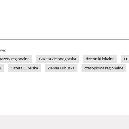
owe:
gazety regionalne
Gazeta Zielonogórska
dzienniki lokalne
Lu
e
Gazeta Lubuska
Ziemia Lubuska
czasopisma regionalne