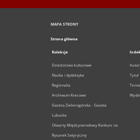
MAPA STRONY
Strona główna
Kolekcje
Inde
Dziedzictwo kulturowe
Autor
Nauka i dydaktyka
Tytuł
Regionalia
Temat
Archiwum Kresowe
Wyda
Gazeta Zielonogórska - Gazeta
Lubuska
Otwarty Międzynarodowy Konkurs na
Rysunek Satyryczny