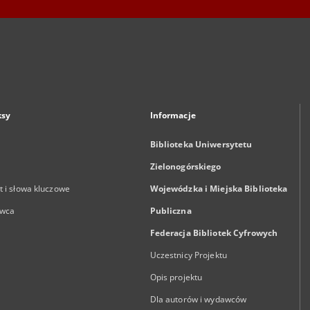
ksy
Informacje
Biblioteka Uniwersytetu
Zielonogórskiego
 i słowa kluczowe
Wojewódzka i Miejska Biblioteka
wca
Publiczna
Federacja Bibliotek Cyfrowych
Uczestnicy Projektu
Opis projektu
Dla autorów i wydawców