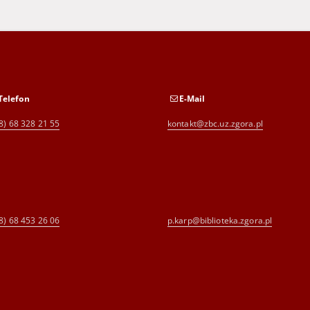
Telefon
E-Mail
8) 68 328 21 55
kontakt@zbc.uz.zgora.pl
8) 68 453 26 06
p.karp@biblioteka.zgora.pl