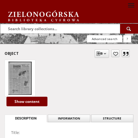
Advanced search
?
OBJECT
Show content
DESCRIPTION
INFORMATION
STRUCTURE
Title: