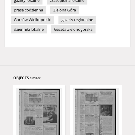
gazety lokalne
czasopisma lokalne
prasa codzienna
Zielona Góra
Gorzów Wielkopolski
gazety regionalne
dzienniki lokalne
Gazeta Zielonogórska
OBJECTS
similar