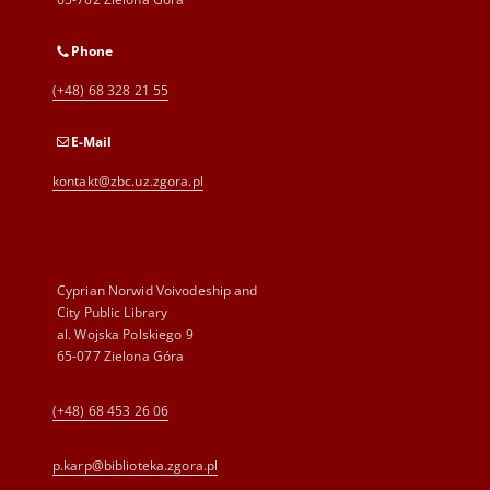
Phone
(+48) 68 328 21 55
E-Mail
kontakt@zbc.uz.zgora.pl
Cyprian Norwid Voivodeship and
City Public Library
al. Wojska Polskiego 9
65-077 Zielona Góra
(+48) 68 453 26 06
p.karp@biblioteka.zgora.pl