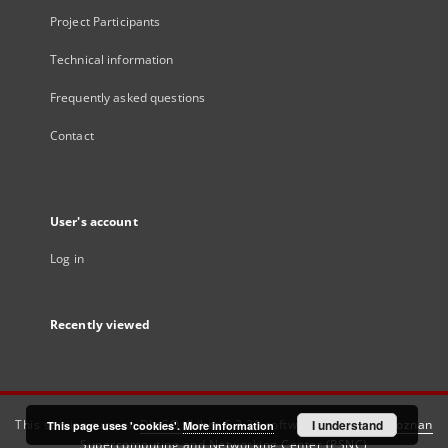
Project Participants
Technical information
Frequently asked questions
Contact
User's account
Log in
Recently viewed
This service runs on
DInGO dLibra 6.3.21
software created by
I understand
Poznan
This page uses 'cookies'.
More information
Supercomputing and Networking Center (PSNC)