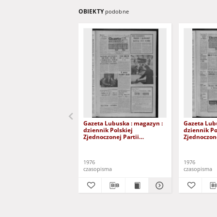
OBIEKTY
podobne
Gazeta Lubuska : magazyn :
Gazeta Lub
dziennik Polskiej
dziennik Po
Zjednoczonej Partii
Zjednoczone
Robotniczej : Zielona Góra -
Robotniczej 
Gorzów R. XXV Nr 242 (23/24
Gorzów R. X
października 1976). - Wyd. A
październik
1976
1976
czasopisma
czasopisma