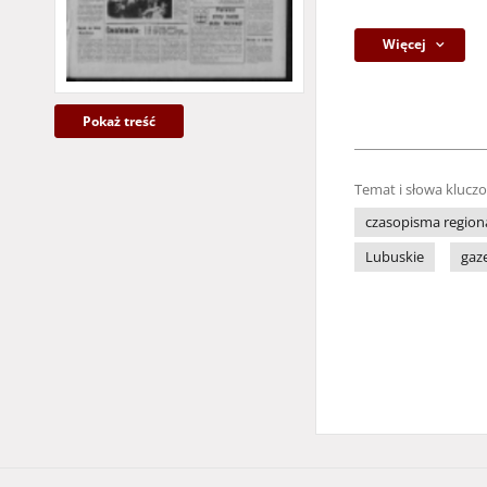
Więcej
Pokaż treść
Temat i słowa klucz
czasopisma region
Lubuskie
gaz