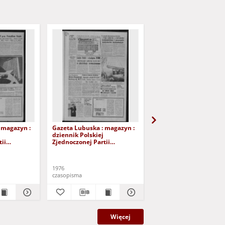
 magazyn :
Gazeta Lubuska : magazyn :
Gazeta Lubuska : maga
dziennik Polskiej
dziennik Polskiej
ii
Zjednoczonej Partii
Zjednoczonej Partii
lona Góra -
Robotniczej : Zielona Góra -
Robotniczej : Zielona G
 224 (1/2/3
Gorzów R. XXV Nr 219 (25/26
Gorzów R. XXV Nr 213 (
). - Wyd. A
września 1976). - Wyd. A
września 1976). - Wyd. 
1976
1976
czasopisma
czasopisma
Więcej