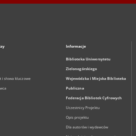
ksy
Informacje
Biblioteka Uniwersytetu
Zielonogórskiego
 i słowa kluczowe
Wojewódzka i Miejska Biblioteka
wca
Publiczna
Federacja Bibliotek Cyfrowych
Uczestnicy Projektu
Opis projektu
Dla autorów i wydawców