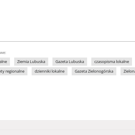
owe:
alne
Ziemia Lubuska
Gazeta Lubuska
czasopisma lokalne
ety regionalne
dzienniki lokalne
Gazeta Zielonogórska
Zielon