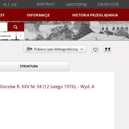
KONTRAST
ZALOGUJ SIĘ
UDOSTĘPNIJ
PL
EN
SY
INFORMACJE
HISTORIA PRZEGLĄDANIA
nsowane
?
Pobierz opis bibliograficzny
STRUKTURA
- Gorzów R. XXV Nr 34 (12 lutego 1976). - Wyd. A