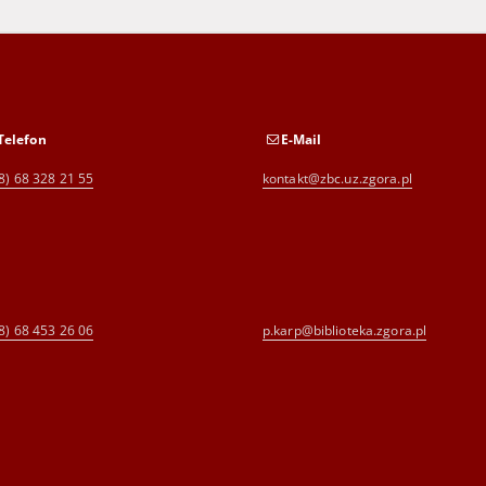
Telefon
E-Mail
8) 68 328 21 55
kontakt@zbc.uz.zgora.pl
8) 68 453 26 06
p.karp@biblioteka.zgora.pl