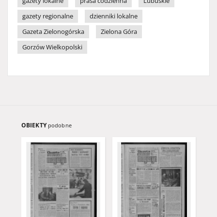
gazety lokalne
prasa codzienna
Lubuskie
gazety regionalne
dzienniki lokalne
Gazeta Zielonogórska
Zielona Góra
Gorzów Wielkopolski
OBIEKTY
podobne