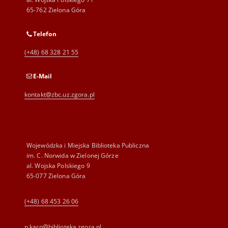
65-762 Zielona Góra
Telefon
(+48) 68 328 21 55
E-Mail
kontakt@zbc.uz.zgora.pl
Wojewódzka i Miejska Biblioteka Publiczna
im. C. Norwida w Zielonej Górze
al. Wojska Polskiego 9
65-077 Zielona Góra
(+48) 68 453 26 06
p.karp@biblioteka.zgora.pl