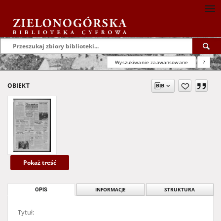
Wyszukiwanie zaawansowane
?
OBIEKT
Pokaż treść
OPIS
INFORMACJE
STRUKTURA
Tytuł: