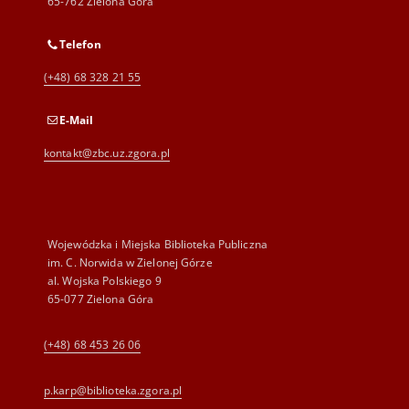
65-762 Zielona Góra
Telefon
(+48) 68 328 21 55
E-Mail
kontakt@zbc.uz.zgora.pl
Wojewódzka i Miejska Biblioteka Publiczna
im. C. Norwida w Zielonej Górze
al. Wojska Polskiego 9
65-077 Zielona Góra
(+48) 68 453 26 06
p.karp@biblioteka.zgora.pl