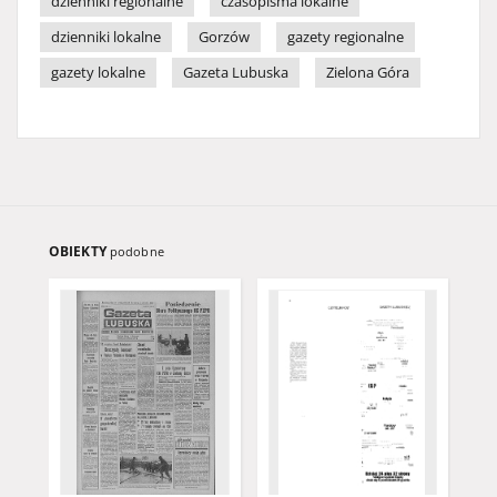
dzienniki regionalne
czasopisma lokalne
dzienniki lokalne
Gorzów
gazety regionalne
gazety lokalne
Gazeta Lubuska
Zielona Góra
OBIEKTY
podobne