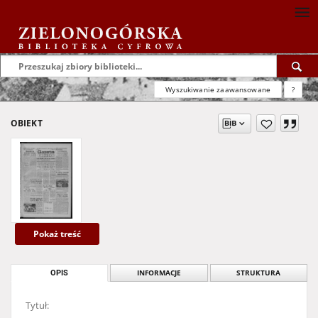
Wyszukiwanie zaawansowane
?
OBIEKT
Pokaż treść
OPIS
INFORMACJE
STRUKTURA
Tytuł: