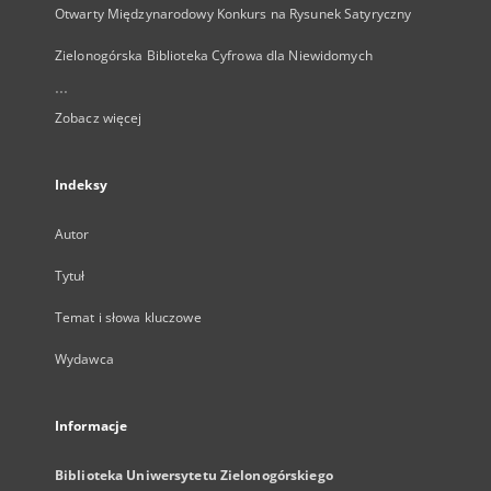
Otwarty Międzynarodowy Konkurs na Rysunek Satyryczny
Zielonogórska Biblioteka Cyfrowa dla Niewidomych
...
Zobacz więcej
Indeksy
Autor
Tytuł
Temat i słowa kluczowe
Wydawca
Informacje
Biblioteka Uniwersytetu Zielonogórskiego