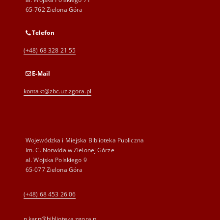
65-762 Zielona Góra
Telefon
(+48) 68 328 21 55
E-Mail
kontakt@zbc.uz.zgora.pl
Wojewódzka i Miejska Biblioteka Publiczna
im. C. Norwida w Zielonej Górze
al. Wojska Polskiego 9
65-077 Zielona Góra
(+48) 68 453 26 06
p.karp@biblioteka.zgora.pl