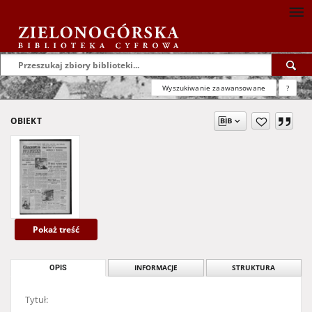
Wyszukiwanie zaawansowane
?
OBIEKT
Pokaż treść
OPIS
INFORMACJE
STRUKTURA
Tytuł: