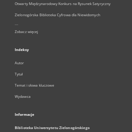
Otwarty Międzynarodowy Konkurs na Rysunek Satyryczny
Zielonogórska Biblioteka Cyfrowa dla Niewidomych
...
Zobacz więcej
Indeksy
Autor
Tytuł
Temat i słowa kluczowe
Wydawca
Informacje
Biblioteka Uniwersytetu Zielonogórskiego