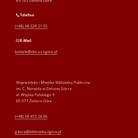
65-762 Zielona Góra
Telefon
(+48) 68 328 21 55
E-Mail
kontakt@zbc.uz.zgora.pl
Wojewódzka i Miejska Biblioteka Publiczna
im. C. Norwida w Zielonej Górze
al. Wojska Polskiego 9
65-077 Zielona Góra
(+48) 68 453 26 06
p.karp@biblioteka.zgora.pl