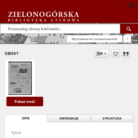
Wyszukiwanie zaawansowane
?
OBIEKT
Pokaż treść
OPIS
INFORMACJE
STRUKTURA
Tytuł: