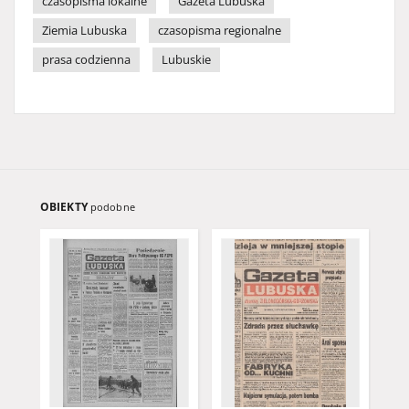
czasopisma lokalne
Gazeta Lubuska
Ziemia Lubuska
czasopisma regionalne
prasa codzienna
Lubuskie
OBIEKTY
podobne