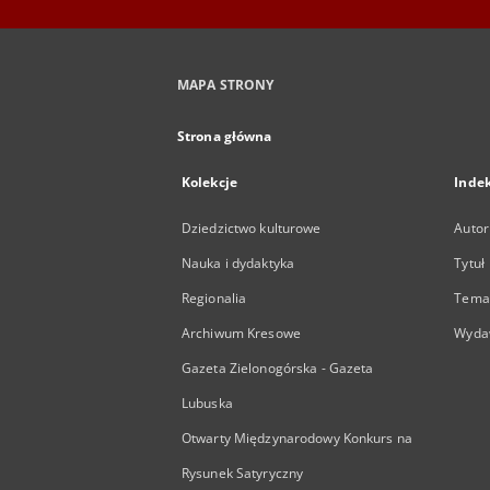
MAPA STRONY
Strona główna
Kolekcje
Inde
Dziedzictwo kulturowe
Autor
Nauka i dydaktyka
Tytuł
Regionalia
Temat
Archiwum Kresowe
Wyda
Gazeta Zielonogórska - Gazeta
Lubuska
Otwarty Międzynarodowy Konkurs na
Rysunek Satyryczny