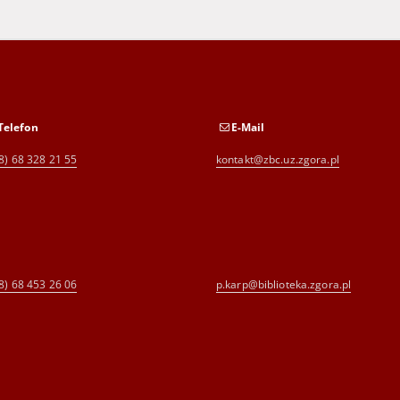
Telefon
E-Mail
8) 68 328 21 55
kontakt@zbc.uz.zgora.pl
8) 68 453 26 06
p.karp@biblioteka.zgora.pl