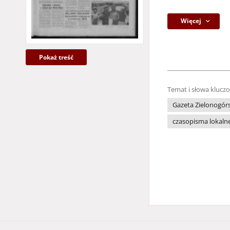
Więcej
Pokaż treść
Temat i słowa klucz
Gazeta Zielonogór
czasopisma lokaln