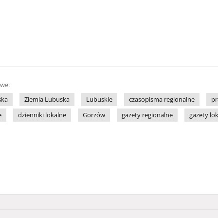
owe:
ska
Ziemia Lubuska
Lubuskie
czasopisma regionalne
pr
e
dzienniki lokalne
Gorzów
gazety regionalne
gazety lo