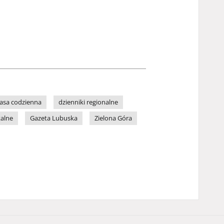
asa codzienna
dzienniki regionalne
kalne
Gazeta Lubuska
Zielona Góra