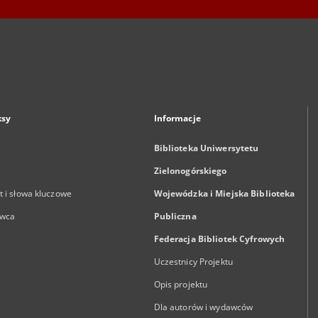
ksy
Informacje
Biblioteka Uniwersytetu
Zielonogórskiego
 i słowa kluczowe
Wojewódzka i Miejska Biblioteka
wca
Publiczna
Federacja Bibliotek Cyfrowych
Uczestnicy Projektu
Opis projektu
Dla autorów i wydawców