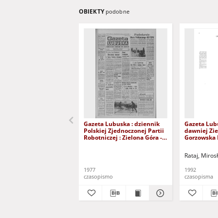
OBIEKTY
podobne
Gazeta Lubuska : dziennik
Gazeta Lub
Polskiej Zjednoczonej Partii
dawniej Zie
Robotniczej : Zielona Góra -
Gorzowska R
Gorzów R. XXVI Nr 43 (23
nr 300 (23/
lutego 1977). - Wyd. A
grudnia 199
Rataj, Miros
1977
1992
czasopismo
czasopisma