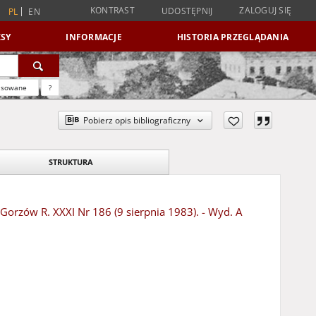
KONTRAST
ZALOGUJ SIĘ
UDOSTĘPNIJ
PL
EN
SY
INFORMACJE
HISTORIA PRZEGLĄDANIA
nsowane
?
Pobierz opis bibliograficzny
STRUKTURA
 Gorzów R. XXXI Nr 186 (9 sierpnia 1983). - Wyd. A