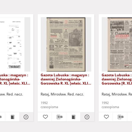
uska : magazyn :
Gazeta Lubuska : magazyn :
Gazeta Lubuska :
lonogórska-
dawniej Zielonogórska-
dawniej Zielonog
. XL [właśc. XLI],
Gorzowska R. XL [właśc. XLI],
Gorzowska [R. XLI
24/25/26/27
nr 238 (10/11 października
października 1992
2). - Wyd. 1
1992). - Wyd. 1
ław. Red. nacz.
Rataj, Mirosław. Red. nacz.
Rataj, Mirosław. R
1992
1992
czasopisma
czasopisma