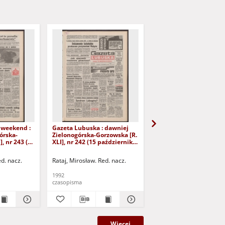
 weekend :
Gazeta Lubuska : dawniej
Gazeta Lubuska : dawn
órska-
Zielonogórska-Gorzowska [R.
Zielonogórska-Gorzows
], nr 243 (16
XLI], nr 242 (15 października
XLI], nr 240 (13 paździ
). - Wyd. 1
1992). - Wyd. 1
1992). - Wyd. 1
ed. nacz.
Rataj, Mirosław. Red. nacz.
Rataj, Mirosław. Red. nac
1992
1992
czasopisma
czasopisma
Więcej