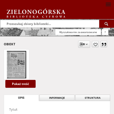
Wyszukiwanie zaawansowane
?
OBIEKT
Pokaż treść
OPIS
INFORMACJE
STRUKTURA
Tytuł: