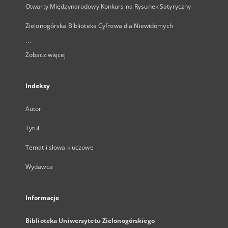
Otwarty Międzynarodowy Konkurs na Rysunek Satyryczny
Zielonogórska Biblioteka Cyfrowa dla Niewidomych
...
Zobacz więcej
Indeksy
Autor
Tytuł
Temat i słowa kluczowe
Wydawca
Informacje
Biblioteka Uniwersytetu Zielonogórskiego