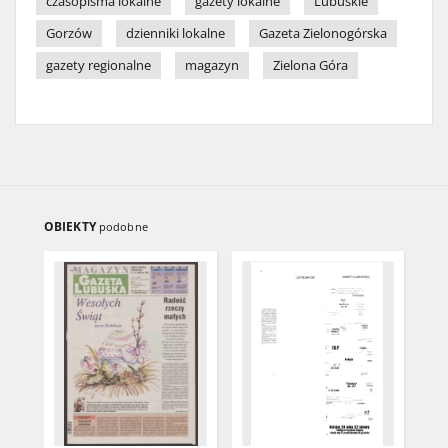
czasopisma lokalne
gazety lokalne
Lubuskie
Gorzów
dzienniki lokalne
Gazeta Zielonogórska
gazety regionalne
magazyn
Zielona Góra
OBIEKTY
podobne