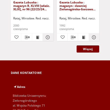
Gazeta Lubuska :
Gazeta Lubuska :
Gaz
magazyn R. XLVIII [właśc.
magazyn : dawniej
ma
XLIX], nr 96 (22/23/24
Zielonogórska-Gorzowska
Zi
kwietnia 2000). - Wyd. A
R. XL [właśc. XLI], nr 300
R. 
(23/24/25/26/27 grudnia
(10
Rataj, Mirosław. Red. nacz.
Rataj, Mirosław. Red. nacz.
Rat
1992). - Wyd. 1
199
2000
1992
199
czasopisma
czasopisma
cza
Więcej
DANE KONTAKTOWE
Adres
Biblioteka Uniwersytetu
Zielonogórskiego
al. Wojska Polskiego 71