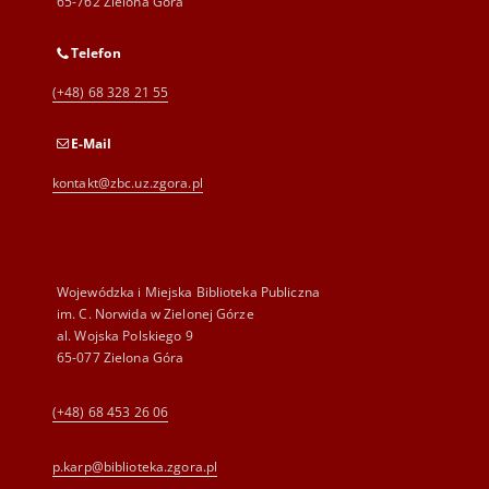
65-762 Zielona Góra
Telefon
(+48) 68 328 21 55
E-Mail
kontakt@zbc.uz.zgora.pl
Wojewódzka i Miejska Biblioteka Publiczna
im. C. Norwida w Zielonej Górze
al. Wojska Polskiego 9
65-077 Zielona Góra
(+48) 68 453 26 06
p.karp@biblioteka.zgora.pl