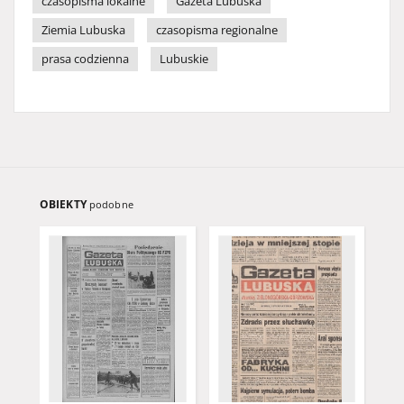
czasopisma lokalne
Gazeta Lubuska
Ziemia Lubuska
czasopisma regionalne
prasa codzienna
Lubuskie
OBIEKTY
podobne