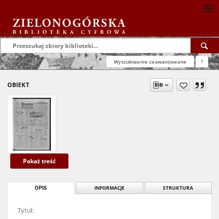
Wyszukiwanie zaawansowane
?
OBIEKT
Pokaż treść
OPIS
INFORMACJE
STRUKTURA
Tytuł: