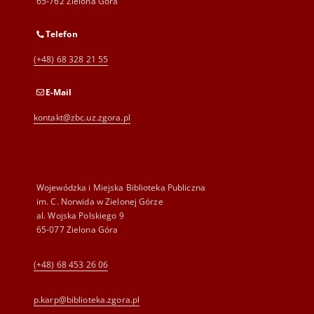
65-762 Zielona Góra
Telefon
(+48) 68 328 21 55
E-Mail
kontakt@zbc.uz.zgora.pl
Wojewódzka i Miejska Biblioteka Publiczna
im. C. Norwida w Zielonej Górze
al. Wojska Polskiego 9
65-077 Zielona Góra
(+48) 68 453 26 06
p.karp@biblioteka.zgora.pl