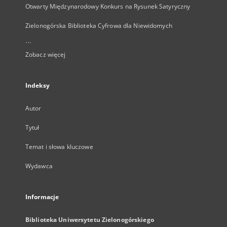
Otwarty Międzynarodowy Konkurs na Rysunek Satyryczny
Zielonogórska Biblioteka Cyfrowa dla Niewidomych
...
Zobacz więcej
Indeksy
Autor
Tytuł
Temat i słowa kluczowe
Wydawca
Informacje
Biblioteka Uniwersytetu Zielonogórskiego