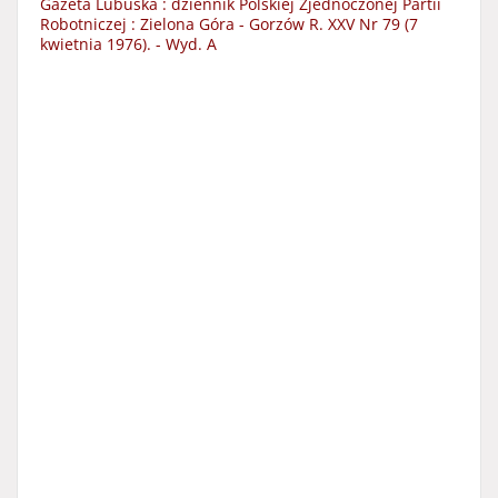
Gazeta Lubuska : dziennik Polskiej Zjednoczonej Partii
Robotniczej : Zielona Góra - Gorzów R. XXV Nr 79 (7
kwietnia 1976). - Wyd. A
Date:
1976
Resource Type:
czasopisma
More
Subject and keywords:
Lubuskie
czasopisma lokalne
gazety lokalne
czasopisma regionalne
Ziemia Lubuska