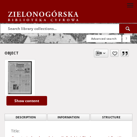
Advanced search
?
OBJECT
Show content
DESCRIPTION
INFORMATION
STRUCTURE
Title: