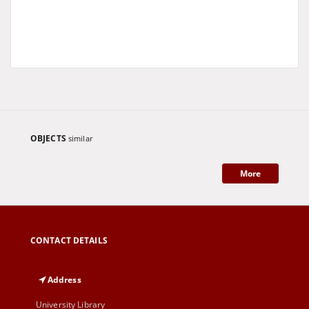
Gazeta Lubuska
prasa codzienna
Zielona Góra
Gorzów Wielkopolski
gazety regionalne
Gazeta Zielonogórska
dzienniki lokalne
OBJECTS
similar