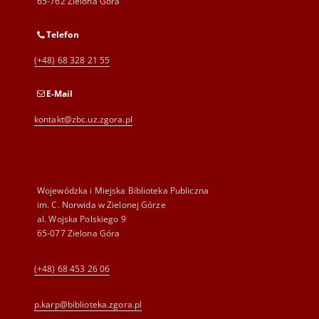
65-762 Zielona Góra
Telefon
(+48) 68 328 21 55
E-Mail
kontakt@zbc.uz.zgora.pl
Wojewódzka i Miejska Biblioteka Publiczna
im. C. Norwida w Zielonej Górze
al. Wojska Polskiego 9
65-077 Zielona Góra
(+48) 68 453 26 06
p.karp@biblioteka.zgora.pl