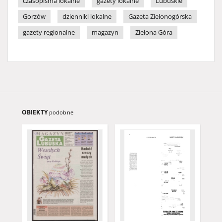
czasopisma lokalne
gazety lokalne
Lubuskie
Gorzów
dzienniki lokalne
Gazeta Zielonogórska
gazety regionalne
magazyn
Zielona Góra
OBIEKTY
podobne