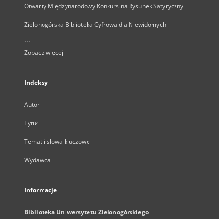
Otwarty Międzynarodowy Konkurs na Rysunek Satyryczny
Zielonogórska Biblioteka Cyfrowa dla Niewidomych
...
Zobacz więcej
Indeksy
Autor
Tytuł
Temat i słowa kluczowe
Wydawca
Informacje
Biblioteka Uniwersytetu Zielonogórskiego