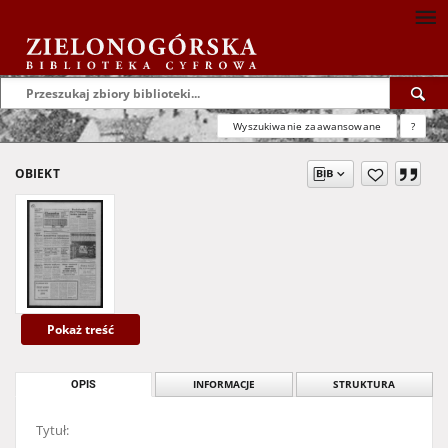
Wyszukiwanie zaawansowane
?
OBIEKT
Pokaż treść
OPIS
INFORMACJE
STRUKTURA
Tytuł: