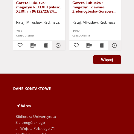
Gazeta Lubuska :
Gazeta Lubuska :
Gaz
magazyn R. XLVIII [właśc.
magazyn : dawniej
ma
XLIX], nr 96 (22/23/24
Zielonogórska-Gorzowska
Zi
kwietnia 2000). - Wyd. A
R. XL [właśc. XLI], nr 300
R. 
(23/24/25/26/27 grudnia
(10
Rataj, Mirosław. Red. nacz.
Rataj, Mirosław. Red. nacz.
Rat
1992). - Wyd. 1
199
2000
1992
199
czasopisma
czasopisma
cza
Więcej
DANE KONTAKTOWE
Adres
Biblioteka Uniwersytetu
Zielonogórskiego
al. Wojska Polskiego 71