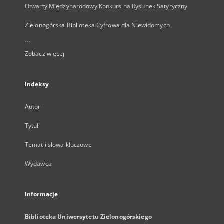
Otwarty Międzynarodowy Konkurs na Rysunek Satyryczny
Zielonogórska Biblioteka Cyfrowa dla Niewidomych
...
Zobacz więcej
Indeksy
Autor
Tytuł
Temat i słowa kluczowe
Wydawca
Informacje
Biblioteka Uniwersytetu Zielonogórskiego