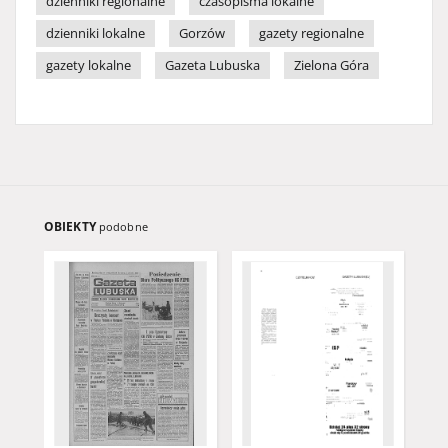
dzienniki regionalne
czasopisma lokalne
dzienniki lokalne
Gorzów
gazety regionalne
gazety lokalne
Gazeta Lubuska
Zielona Góra
OBIEKTY
podobne