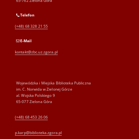
65-762 Zielona Góra
Telefon
(+48) 68 328 21 55
E-Mail
kontakt@zbc.uz.zgora.pl
Wojewódzka i Miejska Biblioteka Publiczna
im. C. Norwida w Zielonej Górze
al. Wojska Polskiego 9
65-077 Zielona Góra
(+48) 68 453 26 06
p.karp@biblioteka.zgora.pl