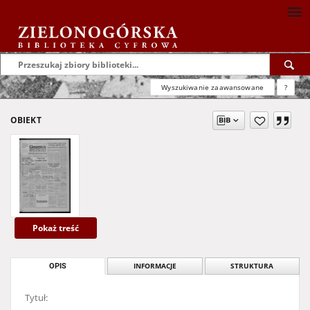
Wyszukiwanie zaawansowane
?
OBIEKT
Pokaż treść
OPIS
INFORMACJE
STRUKTURA
Tytuł: