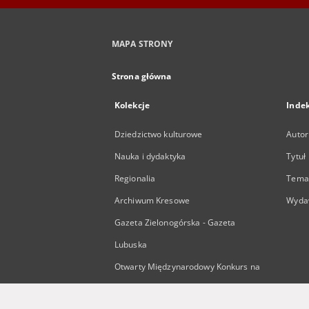
MAPA STRONY
Strona główna
Kolekcje
Inde
Dziedzictwo kulturowe
Autor
Nauka i dydaktyka
Tytuł
Regionalia
Temat
Archiwum Kresowe
Wyda
Gazeta Zielonogórska - Gazeta
Lubuska
Otwarty Międzynarodowy Konkurs na
Rysunek Satyryczny