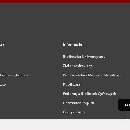
ksy
Informacje
Biblioteka Uniwersytetu
Zielonogórskiego
 i słowa kluczowe
Wojewódzka i Miejska Biblioteka
wca
Publiczna
Federacja Bibliotek Cyfrowych
Uczestnicy Projektu
Ta 
Opis projektu
Dla autorów i wydawców