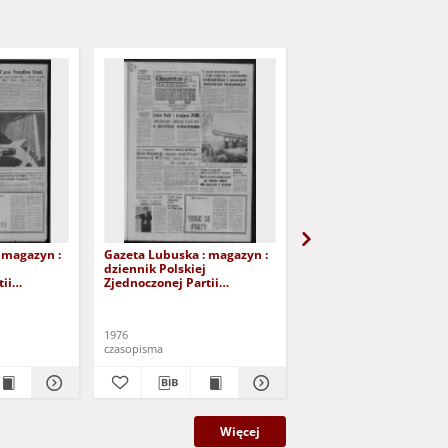
 magazyn :
Gazeta Lubuska : magazyn :
Gazeta Lubuska : maga
dziennik Polskiej
dziennik Polskiej
ii
Zjednoczonej Partii
Zjednoczonej Partii
lona Góra -
Robotniczej : Zielona Góra -
Robotniczej : Zielona G
 224 (1/2/3
Gorzów R. XXV Nr 219 (25/26
Gorzów R. XXV Nr 213 (
). - Wyd. A
września 1976). - Wyd. A
września 1976). - Wyd. 
1976
1976
czasopisma
czasopisma
Więcej