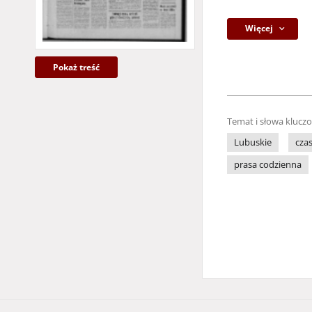
Więcej
Pokaż treść
Temat i słowa klucz
Lubuskie
cza
prasa codzienna