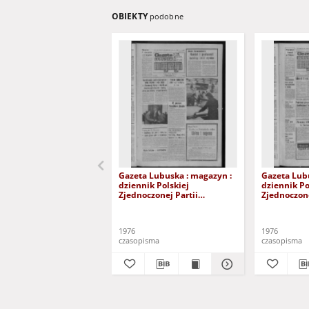
OBIEKTY
podobne
Gazeta Lubuska : magazyn :
Gazeta Lub
dziennik Polskiej
dziennik Po
Zjednoczonej Partii
Zjednoczone
Robotniczej : Zielona Góra -
Robotniczej 
Gorzów R. XXV Nr 242 (23/24
Gorzów R. X
października 1976). - Wyd. A
październik
1976
1976
czasopisma
czasopisma