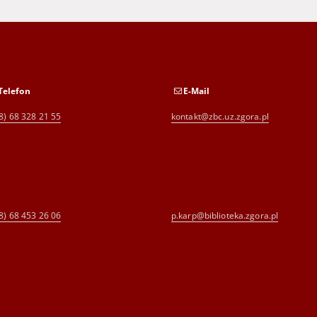
Telefon
E-Mail
8) 68 328 21 55
kontakt@zbc.uz.zgora.pl
8) 68 453 26 06
p.karp@biblioteka.zgora.pl