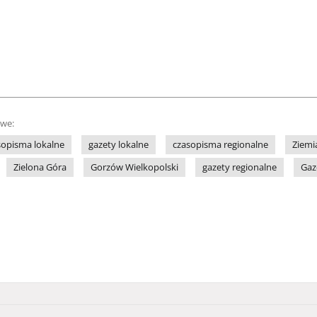
owe:
sopisma lokalne
gazety lokalne
czasopisma regionalne
Ziemi
Zielona Góra
Gorzów Wielkopolski
gazety regionalne
Gaz