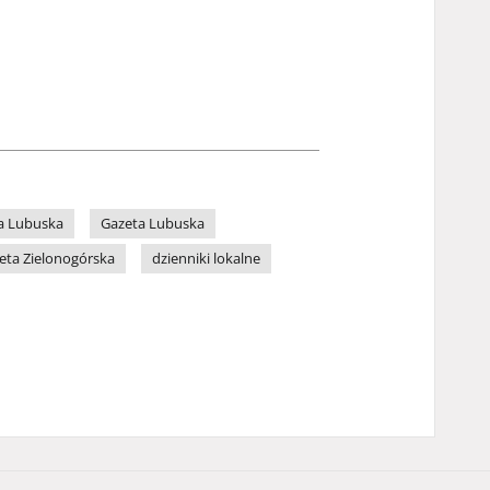
a Lubuska
Gazeta Lubuska
eta Zielonogórska
dzienniki lokalne