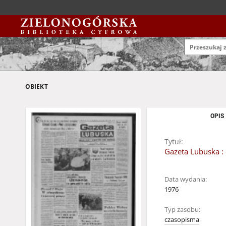
OBIEKT
OPIS
Tytuł:
Gazeta Lubuska : 
Data wydania:
1976
Typ zasobu:
czasopisma