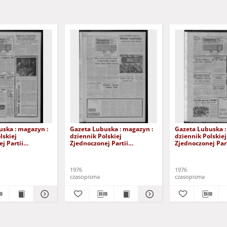
uska : magazyn :
Gazeta Lubuska : magazyn :
Gazeta Lubuska :
lskiej
dziennik Polskiej
dziennik Polskiej
j Partii
Zjednoczonej Partii
Zjednoczonej Part
: Zielona Góra -
Robotniczej : Zielona Góra -
Robotniczej : Zie
XV Nr 236 (16/17
Gorzów R. XXV Nr 230 (9/10
Gorzów R. XXV Nr
a 1976). - Wyd. A
października 1976). - Wyd. A
października 1976
1976
1976
czasopisma
czasopisma