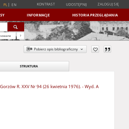
KONTRAST
ZALOGUJ SIĘ
UDOSTĘPNIJ
PL
EN
SY
INFORMACJE
HISTORIA PRZEGLĄDANIA
nsowane
?
Pobierz opis bibliograficzny
STRUKTURA
- Gorzów R. XXV Nr 94 (26 kwietnia 1976). - Wyd. A