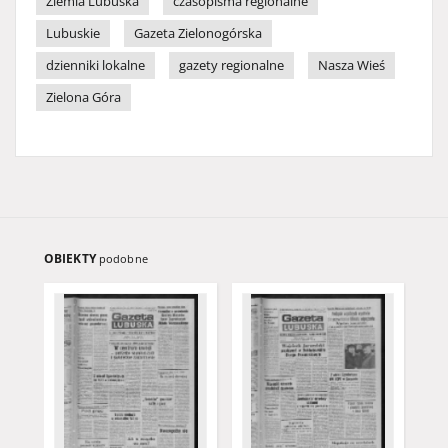
Ziemia Lubuska
czasopisma regionalne
Lubuskie
Gazeta Zielonogórska
dzienniki lokalne
gazety regionalne
Nasza Wieś
Zielona Góra
OBIEKTY
podobne