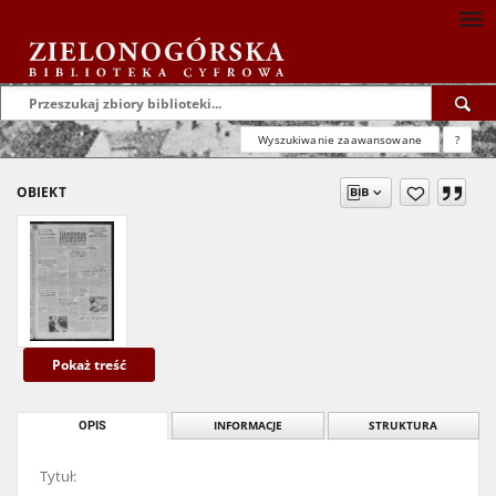
Wyszukiwanie zaawansowane
?
OBIEKT
Pokaż treść
OPIS
INFORMACJE
STRUKTURA
Tytuł: