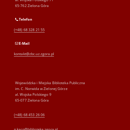
65-762 Zielona Góra
Telefon
(+48) 68 328 21 55
E-Mail
kontakt@zbc.uz.zgora.pl
Wojewódzka i Miejska Biblioteka Publiczna
im. C. Norwida w Zielonej Górze
al. Wojska Polskiego 9
65-077 Zielona Góra
(+48) 68 453 26 06
p.karp@biblioteka.zgora.pl