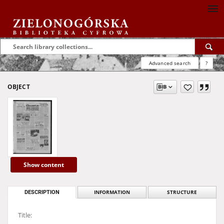
Advanced search
?
OBJECT
Show content
DESCRIPTION
INFORMATION
STRUCTURE
Title: