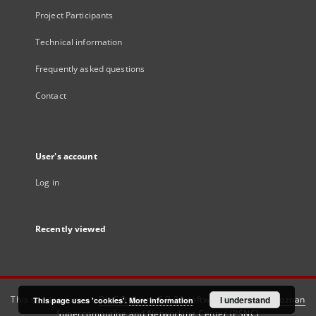
Project Participants
Technical information
Frequently asked questions
Contact
User's account
Log in
Recently viewed
This service runs on
DInGO dLibra 6.3.21
software created by
I understand
Poznan
This page uses 'cookies'.
More information
Supercomputing and Networking Center (PSNC)