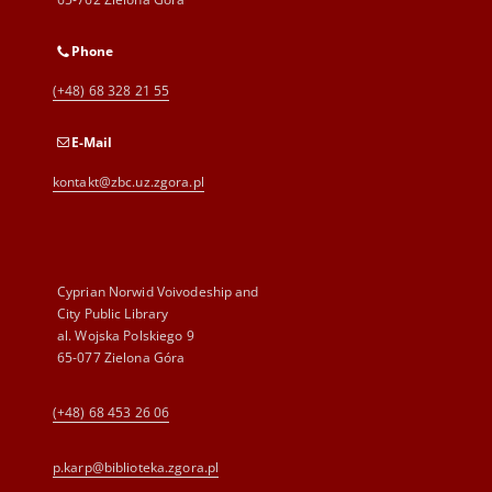
Phone
(+48) 68 328 21 55
E-Mail
kontakt@zbc.uz.zgora.pl
Cyprian Norwid Voivodeship and
City Public Library
al. Wojska Polskiego 9
65-077 Zielona Góra
(+48) 68 453 26 06
p.karp@biblioteka.zgora.pl