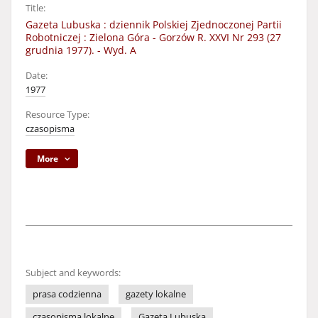
Title:
Gazeta Lubuska : dziennik Polskiej Zjednoczonej Partii
Robotniczej : Zielona Góra - Gorzów R. XXVI Nr 293 (27
grudnia 1977). - Wyd. A
Date:
1977
Resource Type:
czasopisma
More
Subject and keywords:
prasa codzienna
gazety lokalne
czasopisma lokalne
Gazeta Lubuska