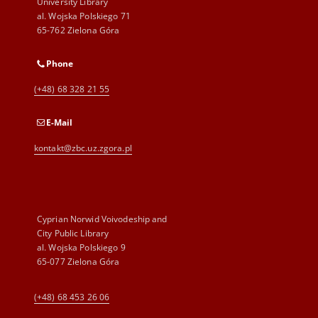
University Library
al. Wojska Polskiego 71
65-762 Zielona Góra
Phone
(+48) 68 328 21 55
E-Mail
kontakt@zbc.uz.zgora.pl
Cyprian Norwid Voivodeship and
City Public Library
al. Wojska Polskiego 9
65-077 Zielona Góra
(+48) 68 453 26 06