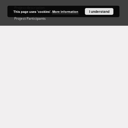
Project description
I understand
This page uses 'cookies'.
More information
Project Participants
Technical information
Frequently asked questions
Contact
User's account
Log in
Recently viewed