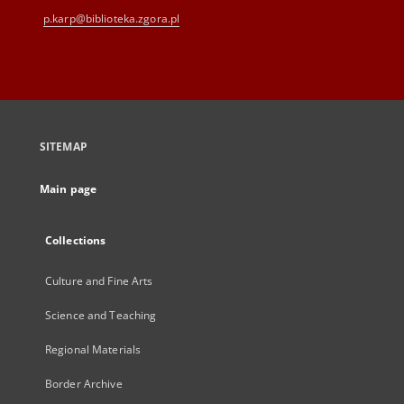
p.karp@biblioteka.zgora.pl
SITEMAP
Main page
Collections
Culture and Fine Arts
Science and Teaching
Regional Materials
Border Archive