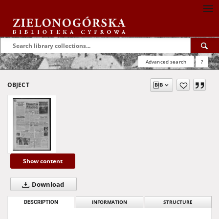
Advanced search
?
OBJECT
Show content
Download
DESCRIPTION
INFORMATION
STRUCTURE