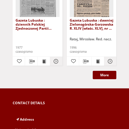
Gazeta Lubuska :
Gazeta Lubuska : dawniej
Gaz
dziennik Polskiej
Zielonogórska-Gorzowska
Zi
Zjednoczonej Partii
R. XLIV [właśc. XLV], nr 52
R. 
Robotniczej : Zielona
(1 marca 1996). - Wyd. 1
(23
Góra - Gorzów R. XXVI Nr
Rataj, Mirosław. Red. nacz.
Rat
43 (23 lutego 1977). -
Wyd. A
1977
1996
199
czasopismo
czasopisma
cza
More
CONTACT DETAILS
Address