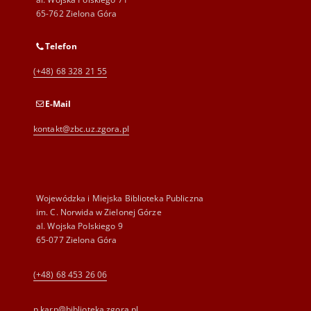
65-762 Zielona Góra
Telefon
(+48) 68 328 21 55
E-Mail
kontakt@zbc.uz.zgora.pl
Wojewódzka i Miejska Biblioteka Publiczna
im. C. Norwida w Zielonej Górze
al. Wojska Polskiego 9
65-077 Zielona Góra
(+48) 68 453 26 06
p.karp@biblioteka.zgora.pl