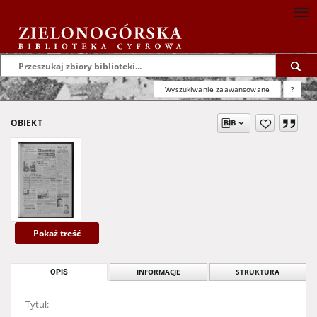
Wyszukiwanie zaawansowane
?
OBIEKT
Pokaż treść
OPIS
INFORMACJE
STRUKTURA
Tytuł: