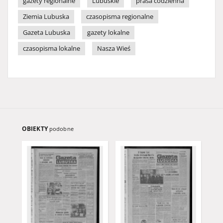
gazety regionalne
Lubuskie
prasa codzienna
Ziemia Lubuska
czasopisma regionalne
Gazeta Lubuska
gazety lokalne
czasopisma lokalne
Nasza Wieś
OBIEKTY
podobne