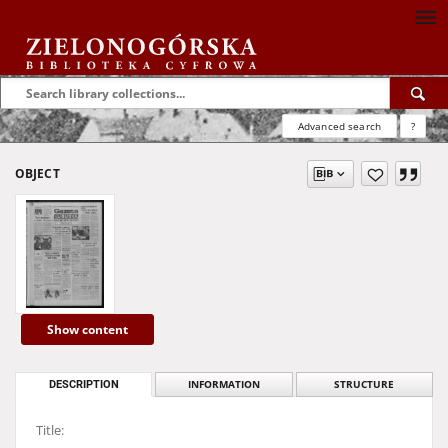
Advanced search
?
OBJECT
Show content
DESCRIPTION
INFORMATION
STRUCTURE
Title: