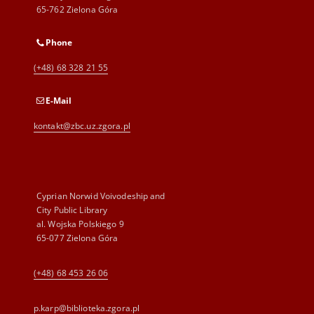
65-762 Zielona Góra
Phone
(+48) 68 328 21 55
E-Mail
kontakt@zbc.uz.zgora.pl
Cyprian Norwid Voivodeship and
City Public Library
al. Wojska Polskiego 9
65-077 Zielona Góra
(+48) 68 453 26 06
p.karp@biblioteka.zgora.pl