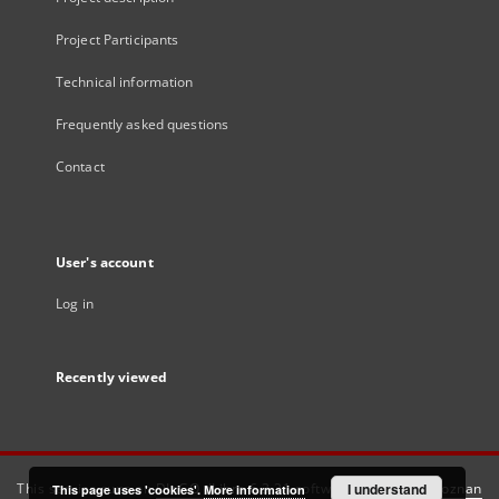
Project Participants
Technical information
Frequently asked questions
Contact
User's account
Log in
Recently viewed
This service runs on
DInGO dLibra 6.3.21
software created by
I understand
Poznan
This page uses 'cookies'.
More information