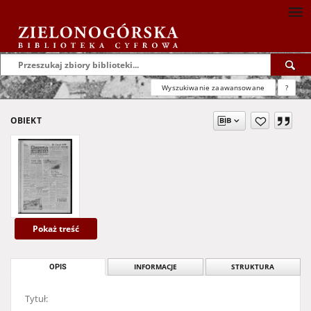
Wyszukiwanie zaawansowane
?
OBIEKT
Pokaż treść
OPIS
INFORMACJE
STRUKTURA
Tytuł: