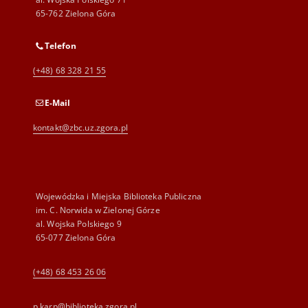
65-762 Zielona Góra
Telefon
(+48) 68 328 21 55
E-Mail
kontakt@zbc.uz.zgora.pl
Wojewódzka i Miejska Biblioteka Publiczna
im. C. Norwida w Zielonej Górze
al. Wojska Polskiego 9
65-077 Zielona Góra
(+48) 68 453 26 06
p.karp@biblioteka.zgora.pl