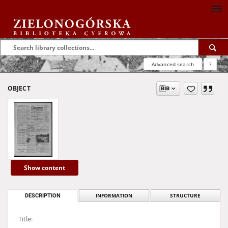
Advanced search
?
OBJECT
Show content
DESCRIPTION
INFORMATION
STRUCTURE
Title: