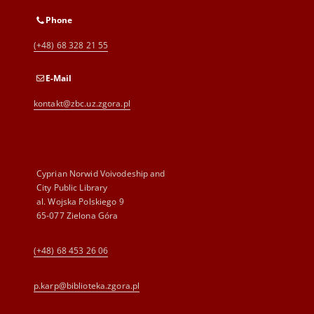
Phone
(+48) 68 328 21 55
E-Mail
kontakt@zbc.uz.zgora.pl
Cyprian Norwid Voivodeship and
City Public Library
al. Wojska Polskiego 9
65-077 Zielona Góra
(+48) 68 453 26 06
p.karp@biblioteka.zgora.pl