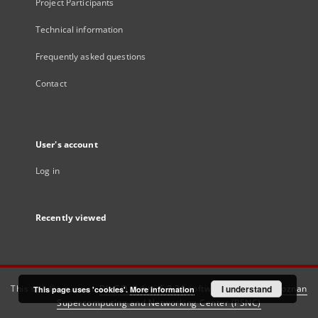
Project Participants
Technical information
Frequently asked questions
Contact
User's account
Log in
Recently viewed
This service runs on
DInGO dLibra 6.3.21
software created by
I understand
Poznan
This page uses 'cookies'.
More information
Supercomputing and Networking Center (PSNC)