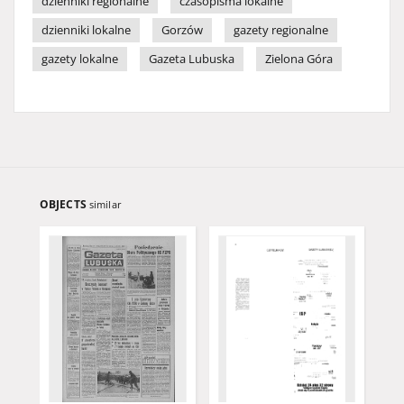
dzienniki regionalne
czasopisma lokalne
dzienniki lokalne
Gorzów
gazety regionalne
gazety lokalne
Gazeta Lubuska
Zielona Góra
OBJECTS
similar