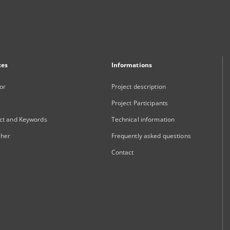
xes
Informations
or
Project description
Project Participants
ct and Keywords
Technical information
sher
Frequently asked questions
Contact