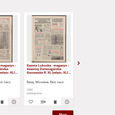
 magazyn :
Gazeta Lubuska : magazyn :
Gazeta Lubuska : maga
órska-
dawniej Zielonogórska-
dawniej Zielonogórska
właśc. XLI],
Gorzowska R. XL [właśc. XLI],
Gorzowska R. XL [właśc.
iernika
nr 226 (26/27 września 1992).
nr 250 (24/25 paździer
- Wyd. 1
1992). - Wyd. 1
ed. nacz.
Rataj, Mirosław. Red. nacz.
Rataj, Mirosław. Red. nac
1992
1992
czasopisma
czasopisma
More