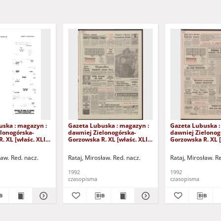
uska : magazyn :
Gazeta Lubuska : magazyn :
Gazeta Lubuska :
lonogórska-
dawniej Zielonogórska-
dawniej Zielonog
. XL [właśc. XLI],
Gorzowska R. XL [właśc. XLI],
Gorzowska R. XL [
24/25/26/27
nr 238 (10/11 października
nr 232 (3/4 paźdz
2). - Wyd. 1
1992). - Wyd. 1
1992). - Wyd. 1
ław. Red. nacz.
Rataj, Mirosław. Red. nacz.
Rataj, Mirosław. R
1992
1992
czasopisma
czasopisma