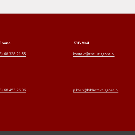
Phone
E-Mail
8) 68 328 21 55
kontakt@zbc.uz.zgora.pl
8) 68 453 26 06
p.karp@biblioteka.zgora.pl