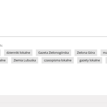
s:
dzienniki lokalne
Gazeta Zielonogórska
Zielona Góra
ma
alne
Ziemia Lubuska
czasopisma lokalne
gazety lokalne