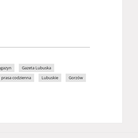
gazyn
Gazeta Lubuska
prasa codzienna
Lubuskie
Gorzów