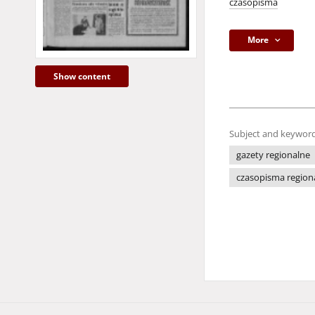
czasopisma
More
Show content
Subject and keyword
gazety regionalne
czasopisma region