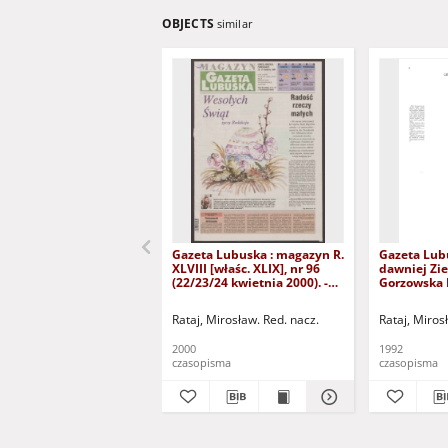
OBJECTS
similar
Gazeta Lubuska : magazyn R.
Gazeta Lub
XLVIII [właśc. XLIX], nr 96
dawniej Zie
(22/23/24 kwietnia 2000). -
Gorzowska R
Wyd. A
nr 300 (23/
grudnia 199
Rataj, Mirosław. Red. nacz.
Rataj, Miros
2000
1992
czasopisma
czasopisma