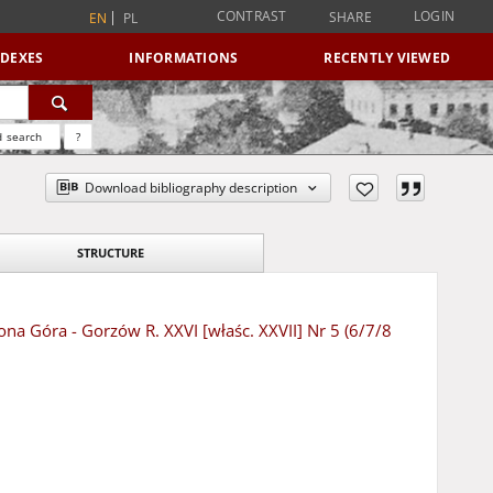
CONTRAST
LOGIN
SHARE
EN
PL
NDEXES
INFORMATIONS
RECENTLY VIEWED
 search
?
Download bibliography description
STRUCTURE
ona Góra - Gorzów R. XXVI [właśc. XXVII] Nr 5 (6/7/8