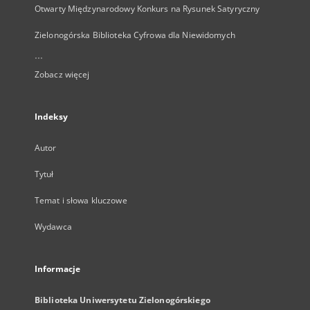
Otwarty Międzynarodowy Konkurs na Rysunek Satyryczny
Zielonogórska Biblioteka Cyfrowa dla Niewidomych
...
Zobacz więcej
Indeksy
Autor
Tytuł
Temat i słowa kluczowe
Wydawca
Informacje
Biblioteka Uniwersytetu Zielonogórskiego