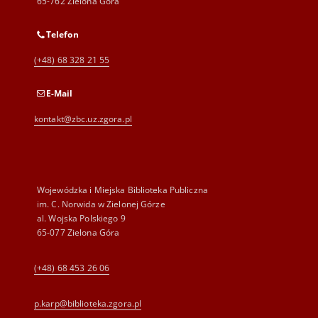
65-762 Zielona Góra
Telefon
(+48) 68 328 21 55
E-Mail
kontakt@zbc.uz.zgora.pl
Wojewódzka i Miejska Biblioteka Publiczna
im. C. Norwida w Zielonej Górze
al. Wojska Polskiego 9
65-077 Zielona Góra
(+48) 68 453 26 06
p.karp@biblioteka.zgora.pl