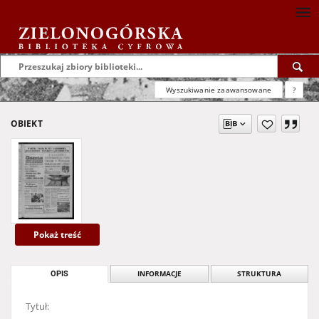
Wyszukiwanie zaawansowane
?
OBIEKT
Pokaż treść
OPIS
INFORMACJE
STRUKTURA
Tytuł: