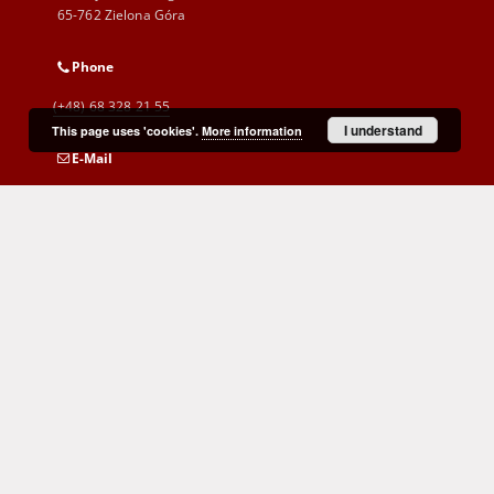
65-762 Zielona Góra
Phone
(+48) 68 328 21 55
I understand
This page uses 'cookies'.
More information
E-Mail
kontakt@zbc.uz.zgora.pl
Cyprian Norwid Voivodeship and
City Public Library
al. Wojska Polskiego 9
65-077 Zielona Góra
(+48) 68 453 26 06
p.karp@biblioteka.zgora.pl