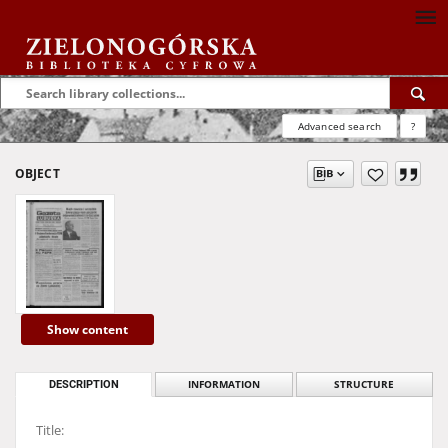
Advanced search
?
OBJECT
Show content
DESCRIPTION
INFORMATION
STRUCTURE
Title: