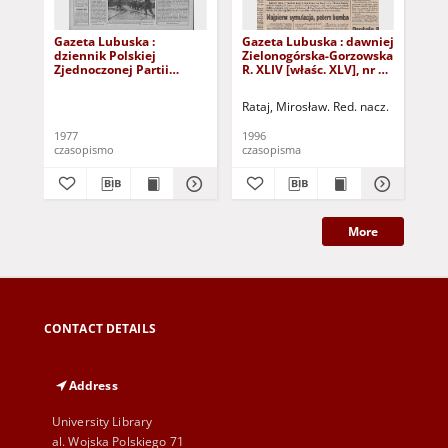
Gazeta Lubuska :
Gazeta Lubuska : dawniej
Gaz
dziennik Polskiej
Zielonogórska-Gorzowska
Zi
Zjednoczonej Partii
R. XLIV [właśc. XLV], nr 52
R. 
Robotniczej : Zielona
(1 marca 1996). - Wyd. 1
(23
Góra - Gorzów R. XXVI Nr
Rataj, Mirosław. Red. nacz.
Rat
43 (23 lutego 1977). -
Wyd. A
1977
1996
199
czasopismo
czasopisma
cza
More
CONTACT DETAILS
Address
University Library
al. Wojska Polskiego 71