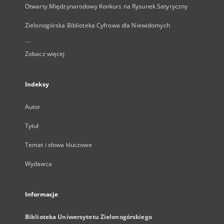
Otwarty Międzynarodowy Konkurs na Rysunek Satyryczny
Zielonogórska Biblioteka Cyfrowa dla Niewidomych
...
Zobacz więcej
Indeksy
Autor
Tytuł
Temat i słowa kluczowe
Wydawca
Informacje
Biblioteka Uniwersytetu Zielonogórskiego