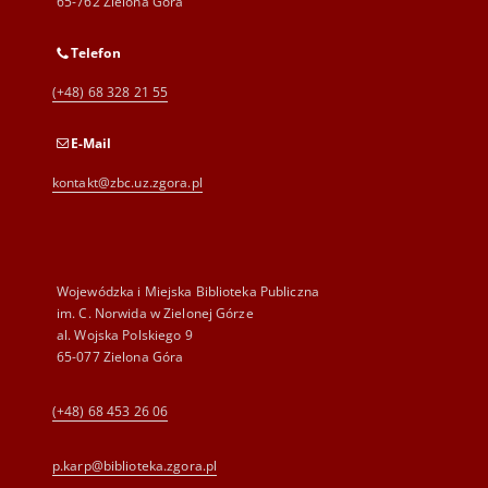
65-762 Zielona Góra
Telefon
(+48) 68 328 21 55
E-Mail
kontakt@zbc.uz.zgora.pl
Wojewódzka i Miejska Biblioteka Publiczna
im. C. Norwida w Zielonej Górze
al. Wojska Polskiego 9
65-077 Zielona Góra
(+48) 68 453 26 06
p.karp@biblioteka.zgora.pl