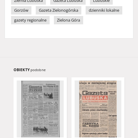
Ziemia Lubuska
Gazeta Lubuska
Lubuskie
Gorzów
Gazeta Zielonogórska
dzienniki lokalne
gazety regionalne
Zielona Góra
OBIEKTY
podobne