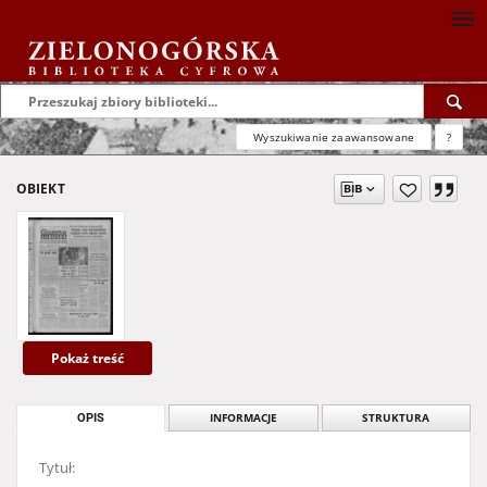
Wyszukiwanie zaawansowane
?
OBIEKT
Pokaż treść
OPIS
INFORMACJE
STRUKTURA
Tytuł: