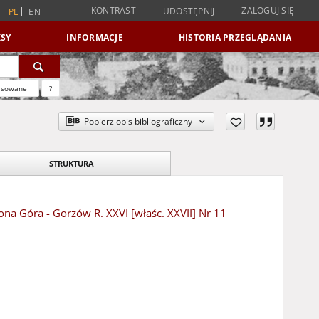
KONTRAST
ZALOGUJ SIĘ
UDOSTĘPNIJ
PL
EN
SY
INFORMACJE
HISTORIA PRZEGLĄDANIA
nsowane
?
Pobierz opis bibliograficzny
STRUKTURA
lona Góra - Gorzów R. XXVI [właśc. XXVII] Nr 11