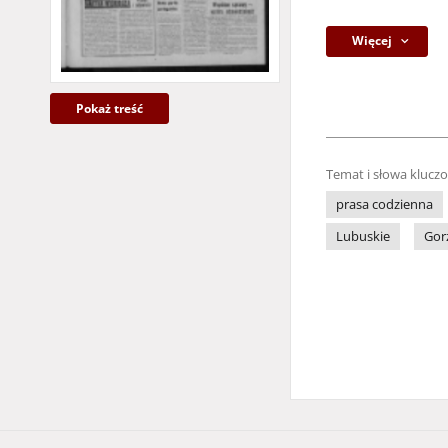
Więcej
Pokaż treść
Temat i słowa klucz
prasa codzienna
Lubuskie
Gor