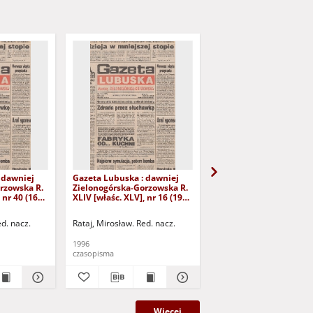
 dawniej
Gazeta Lubuska : dawniej
Gazeta Lubuska : dawn
rzowska R.
Zielonogórska-Gorzowska R.
Zielonogórska-Gorzows
 nr 40 (16
XLIV [właśc. XLV], nr 16 (19
XLI [właśc. XLII], nr 281
yd. 1
stycznia 1996). - Wyd. 1
grudnia 1993). - Wyd 1
ed. nacz.
Rataj, Mirosław. Red. nacz.
Rataj, Mirosław. Red. nac
1996
1993
czasopisma
czasopisma
Więcej