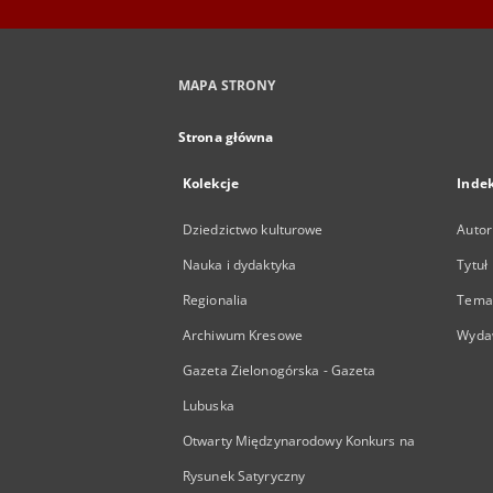
MAPA STRONY
Strona główna
Kolekcje
Inde
Dziedzictwo kulturowe
Autor
Nauka i dydaktyka
Tytuł
Regionalia
Temat
Archiwum Kresowe
Wyda
Gazeta Zielonogórska - Gazeta
Lubuska
Otwarty Międzynarodowy Konkurs na
Rysunek Satyryczny