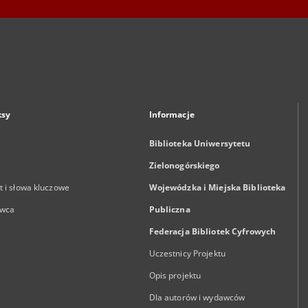
ksy
Informacje
Biblioteka Uniwersytetu
Zielonogórskiego
 i słowa kluczowe
Wojewódzka i Miejska Biblioteka
wca
Publiczna
Federacja Bibliotek Cyfrowych
Uczestnicy Projektu
Opis projektu
Dla autorów i wydawców