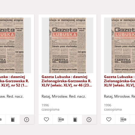
uska : dawniej
Gazeta Lubuska : dawniej
Gazeta Lubuska :
ska-Gorzowska R.
Zielonogórska-Gorzowska R.
Zielonogórska-Go
 XLV], nr 52 (1
XLIV [właśc. XLV], nr 46 (23
XLIV [właśc. XLV],
. - Wyd. 1
lutego 1996). - Wyd. 1
lutego 1996). - W
ław. Red. nacz.
Rataj, Mirosław. Red. nacz.
Rataj, Mirosław. R
1996
1996
czasopisma
czasopisma