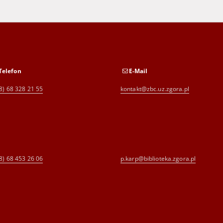
Telefon
E-Mail
8) 68 328 21 55
kontakt@zbc.uz.zgora.pl
8) 68 453 26 06
p.karp@biblioteka.zgora.pl