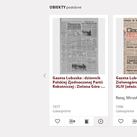
OBIEKTY
podobne
Gazeta Lubuska : dziennik
Gazeta Lub
Polskiej Zjednoczonej Partii
Zielonogór
Robotniczej : Zielona Góra -
XLIV [właśc.
Gorzów R. XXVI Nr 43 (23
marca 1996)
lutego 1977). - Wyd. A
Rataj, Miros
1977
1996
czasopismo
czasopisma