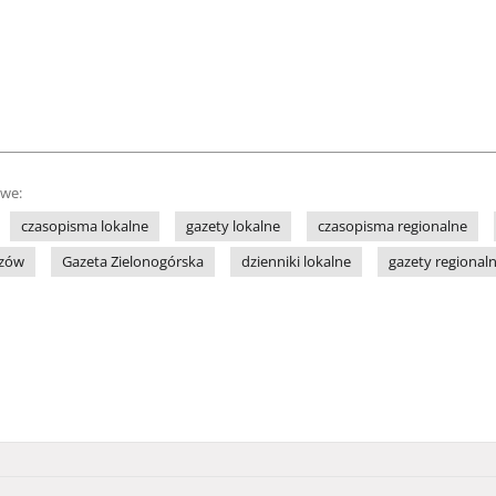
owe:
czasopisma lokalne
gazety lokalne
czasopisma regionalne
zów
Gazeta Zielonogórska
dzienniki lokalne
gazety regional