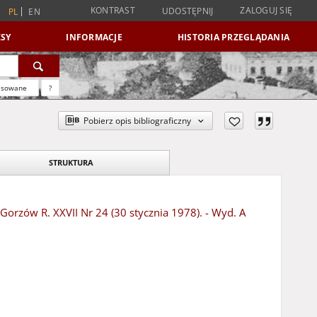
KONTRAST
ZALOGUJ SIĘ
UDOSTĘPNIJ
PL
EN
SY
INFORMACJE
HISTORIA PRZEGLĄDANIA
nsowane
?
Pobierz opis bibliograficzny
STRUKTURA
 Gorzów R. XXVII Nr 24 (30 stycznia 1978). - Wyd. A