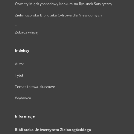
Otwarty Międzynarodowy Konkurs na Rysunek Satyryczny
Zielonogórska Biblioteka Cyfrowa dla Niewidomych
...
Zobacz więcej
Indeksy
Autor
Tytuł
Temat i słowa kluczowe
Wydawca
Informacje
Biblioteka Uniwersytetu Zielonogórskiego