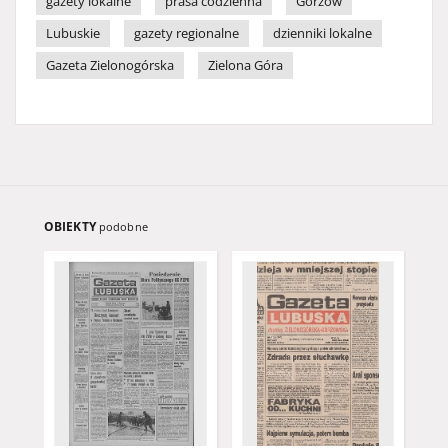
gazety lokalne
prasa codzienna
Gorzów
Lubuskie
gazety regionalne
dzienniki lokalne
Gazeta Zielonogórska
Zielona Góra
OBIEKTY
podobne