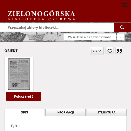
Wyszukiwanie zaawansowane
?
OBIEKT
Pokaż treść
OPIS
INFORMACJE
STRUKTURA
Tytuł: