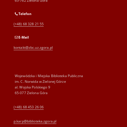
65-762 Zielona Góra
Telefon
(+48) 68 328 21 55
E-Mail
kontakt@zbc.uz.zgora.pl
Wojewódzka i Miejska Biblioteka Publiczna
im. C. Norwida w Zielonej Górze
al. Wojska Polskiego 9
65-077 Zielona Góra
(+48) 68 453 26 06
p.karp@biblioteka.zgora.pl