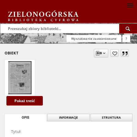
Wyszukiwanie zaawansowane
?
OBIEKT
Pokaż treść
OPIS
INFORMACJE
STRUKTURA
Tytuł: