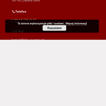
65-762 Zielona Góra
Telefon
(+48) 68 328 21 55
Ta strona wykorzystuje pliki 'cookies'.
Więcej informacji
Rozumiem
E-Mail
kontakt@zbc.uz.zgora.pl
Wojewódzka i Miejska Biblioteka Publiczna
im. C. Norwida w Zielonej Górze
al. Wojska Polskiego 9
65-077 Zielona Góra
(+48) 68 453 26 06
p.karp@biblioteka.zgora.pl