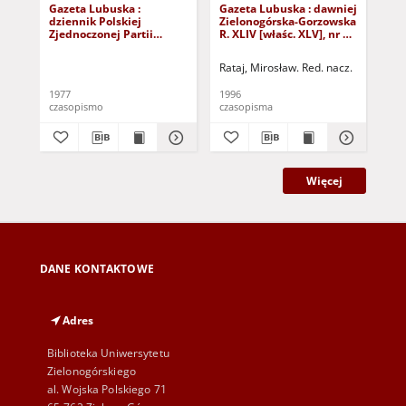
Gazeta Lubuska :
Gazeta Lubuska : dawniej
Gaz
dziennik Polskiej
Zielonogórska-Gorzowska
Zi
Zjednoczonej Partii
R. XLIV [właśc. XLV], nr 52
R. 
Robotniczej : Zielona
(1 marca 1996). - Wyd. 1
(23
Góra - Gorzów R. XXVI Nr
Rataj, Mirosław. Red. nacz.
Rat
43 (23 lutego 1977). -
Wyd. A
1977
1996
199
czasopismo
czasopisma
cza
Więcej
DANE KONTAKTOWE
Adres
Biblioteka Uniwersytetu
Zielonogórskiego
al. Wojska Polskiego 71