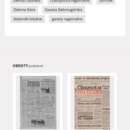
Ziemia Lubuska
czasopisma regionalne
Gorzów
Zielona Góra
Gazeta Zielonogórska
dzienniki lokalne
gazety regionalne
OBIEKTY
podobne