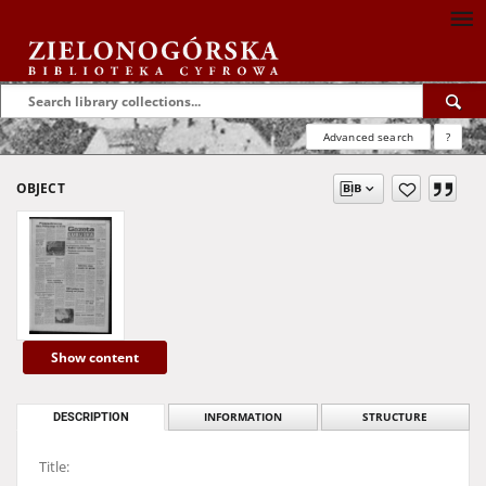
Advanced search
?
OBJECT
Show content
DESCRIPTION
INFORMATION
STRUCTURE
Title: