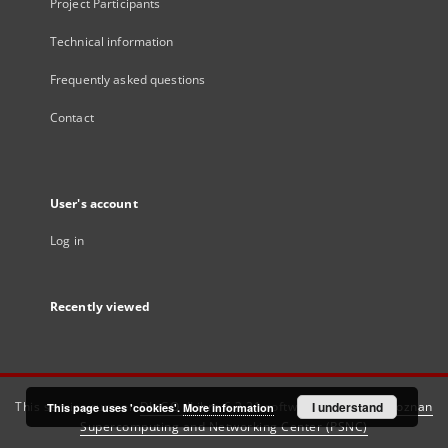
Project Participants
Technical information
Frequently asked questions
Contact
User's account
Log in
Recently viewed
This service runs on
DInGO dLibra 6.3.21
software created by
I understand
Poznan
This page uses 'cookies'.
More information
Supercomputing and Networking Center (PSNC)