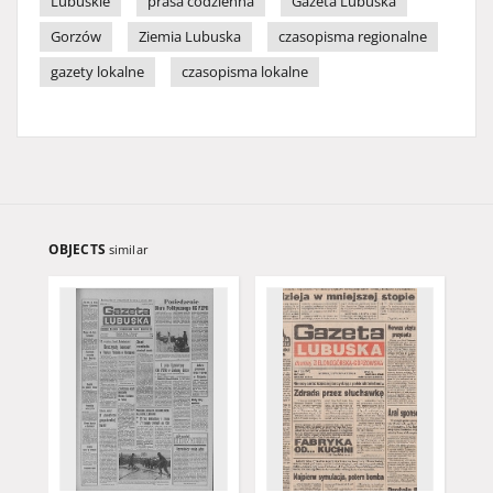
Lubuskie
prasa codzienna
Gazeta Lubuska
Gorzów
Ziemia Lubuska
czasopisma regionalne
gazety lokalne
czasopisma lokalne
OBJECTS
similar