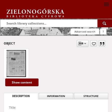
Advanced search
?
OBJECT
Show content
DESCRIPTION
INFORMATION
STRUCTURE
Title: