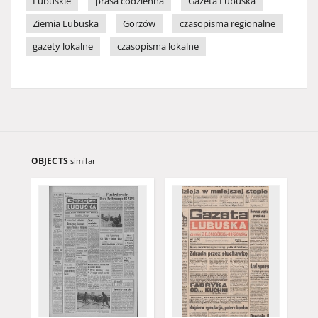
Lubuskie
prasa codzienna
Gazeta Lubuska
Ziemia Lubuska
Gorzów
czasopisma regionalne
gazety lokalne
czasopisma lokalne
OBJECTS
similar