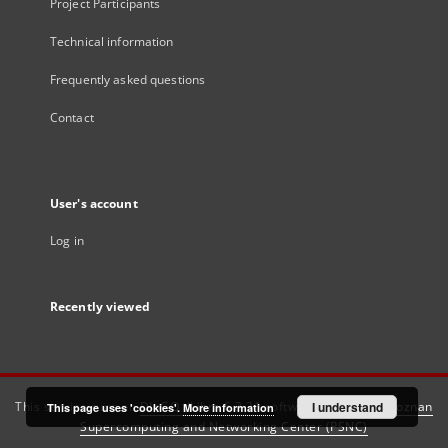
Project Participants
Technical information
Frequently asked questions
Contact
User's account
Log in
Recently viewed
This service runs on
DInGO dLibra 6.3.21
software created by
I understand
Poznan
This page uses 'cookies'.
More information
Supercomputing and Networking Center (PSNC)