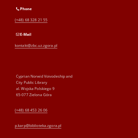
Phone
(+48) 68 328 21 55
E-Mail
kontakt@zbc.uz.zgora.pl
Cyprian Norwid Voivodeship and
City Public Library
al. Wojska Polskiego 9
65-077 Zielona Góra
(+48) 68 453 26 06
p.karp@biblioteka.zgora.pl