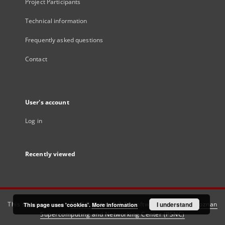
Project Participants
Technical information
Frequently asked questions
Contact
User's account
Log in
Recently viewed
This service runs on
DInGO dLibra 6.3.21
software created by
I understand
Poznan
This page uses 'cookies'.
More information
Supercomputing and Networking Center (PSNC)