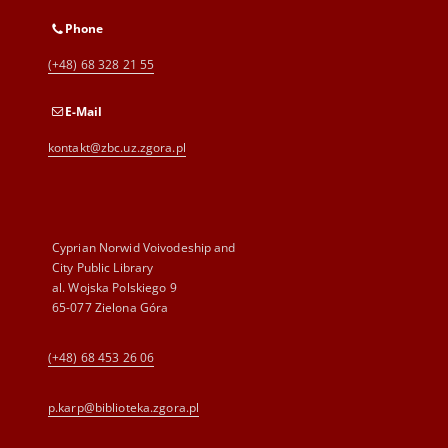
Phone
(+48) 68 328 21 55
E-Mail
kontakt@zbc.uz.zgora.pl
Cyprian Norwid Voivodeship and
City Public Library
al. Wojska Polskiego 9
65-077 Zielona Góra
(+48) 68 453 26 06
p.karp@biblioteka.zgora.pl