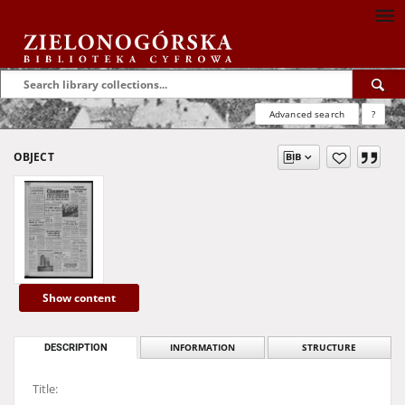
Advanced search
?
OBJECT
Show content
DESCRIPTION
INFORMATION
STRUCTURE
Title: