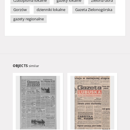
czasopisma lokalne
gazety lokalne
Zielona Góra
Gorzów
dzienniki lokalne
Gazeta Zielonogórska
gazety regionalne
OBJECTS
similar