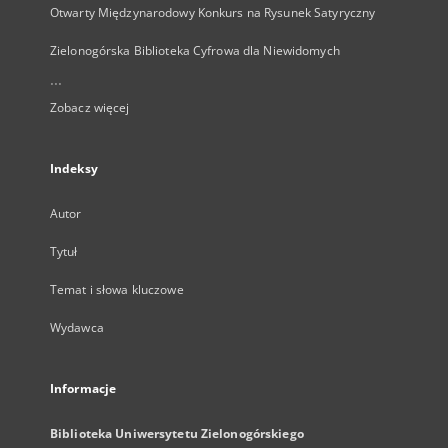
Otwarty Międzynarodowy Konkurs na Rysunek Satyryczny
Zielonogórska Biblioteka Cyfrowa dla Niewidomych
...
Zobacz więcej
Indeksy
Autor
Tytuł
Temat i słowa kluczowe
Wydawca
Informacje
Biblioteka Uniwersytetu Zielonogórskiego