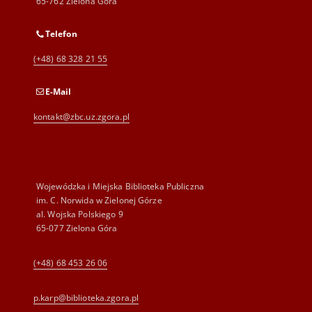
65-762 Zielona Góra
Telefon
(+48) 68 328 21 55
E-Mail
kontakt@zbc.uz.zgora.pl
Wojewódzka i Miejska Biblioteka Publiczna
im. C. Norwida w Zielonej Górze
al. Wojska Polskiego 9
65-077 Zielona Góra
(+48) 68 453 26 06
p.karp@biblioteka.zgora.pl