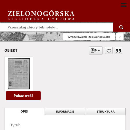
Wyszukiwanie zaawansowane
?
OBIEKT
Pokaż treść
OPIS
INFORMACJE
STRUKTURA
Tytuł: