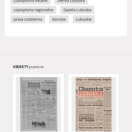
czasopisma lokalne
Ziemia Lubuska
czasopisma regionalne
Gazeta Lubuska
prasa codzienna
Gorzów
Lubuskie
OBIEKTY
podobne