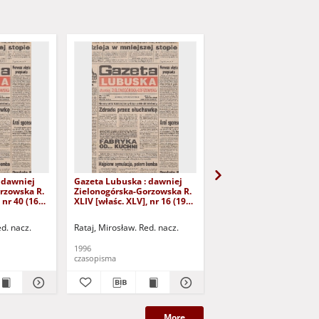
 dawniej
Gazeta Lubuska : dawniej
Gazeta Lubuska : dawn
rzowska R.
Zielonogórska-Gorzowska R.
Zielonogórska-Gorzows
 nr 40 (16
XLIV [właśc. XLV], nr 16 (19
XLI [właśc. XLII], nr 281
yd. 1
stycznia 1996). - Wyd. 1
grudnia 1993). - Wyd 1
ed. nacz.
Rataj, Mirosław. Red. nacz.
Rataj, Mirosław. Red. nac
1996
1993
czasopisma
czasopisma
More