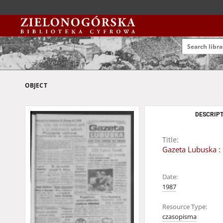
OBJECT
DESCRIPT
Title:
Gazeta Lubuska : 
Date:
1987
Resource Type:
czasopisma