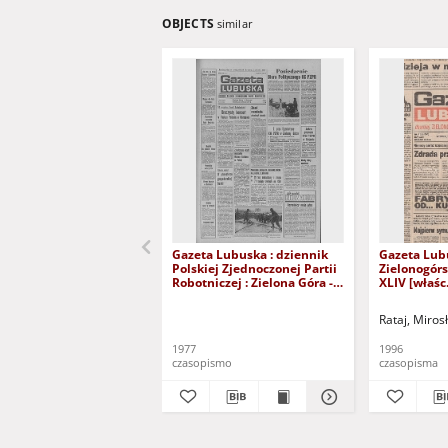
OBJECTS
similar
Gazeta Lubuska : dziennik
Gazeta Lub
Polskiej Zjednoczonej Partii
Zielonogór
Robotniczej : Zielona Góra -
XLIV [właśc.
Gorzów R. XXVI Nr 43 (23
marca 1996)
lutego 1977). - Wyd. A
Rataj, Miros
1977
1996
czasopismo
czasopisma