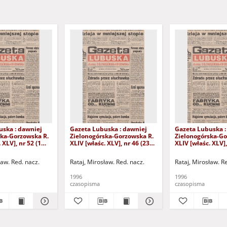
uska : dawniej
Gazeta Lubuska : dawniej
Gazeta Lubuska :
ska-Gorzowska R.
Zielonogórska-Gorzowska R.
Zielonogórska-Go
 XLV], nr 52 (1
XLIV [właśc. XLV], nr 46 (23
XLIV [właśc. XLV],
. - Wyd. 1
lutego 1996). - Wyd. 1
lutego 1996). - W
ław. Red. nacz.
Rataj, Mirosław. Red. nacz.
Rataj, Mirosław. R
1996
1996
czasopisma
czasopisma