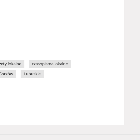
zety lokalne
czasopisma lokalne
Gorzów
Lubuskie