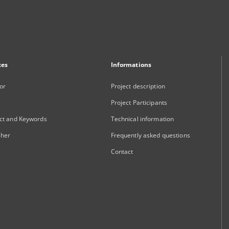
xes
Informations
or
Project description
Project Participants
ct and Keywords
Technical information
sher
Frequently asked questions
Contact