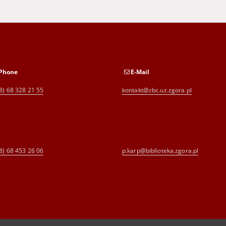
Phone
E-Mail
8) 68 328 21 55
kontakt@zbc.uz.zgora.pl
8) 68 453 26 06
p.karp@biblioteka.zgora.pl