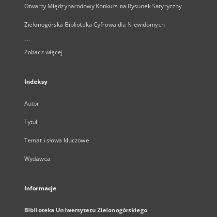
Otwarty Międzynarodowy Konkurs na Rysunek Satyryczny
Zielonogórska Biblioteka Cyfrowa dla Niewidomych
...
Zobacz więcej
Indeksy
Autor
Tytuł
Temat i słowa kluczowe
Wydawca
Informacje
Biblioteka Uniwersytetu Zielonogórskiego