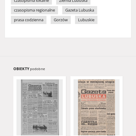
czasopisma lokalne
Ziemia Lubuska
czasopisma regionalne
Gazeta Lubuska
prasa codzienna
Gorzów
Lubuskie
OBIEKTY
podobne