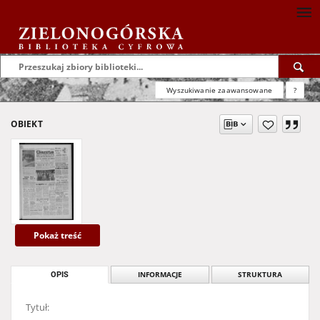
Wyszukiwanie zaawansowane
?
OBIEKT
Pokaż treść
OPIS
INFORMACJE
STRUKTURA
Tytuł: