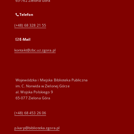
65-762 Zielona Góra
Telefon
(+48) 68 328 21 55
E-Mail
kontakt@zbc.uz.zgora.pl
Wojewódzka i Miejska Biblioteka Publiczna
im. C. Norwida w Zielonej Górze
al. Wojska Polskiego 9
65-077 Zielona Góra
(+48) 68 453 26 06
p.karp@biblioteka.zgora.pl