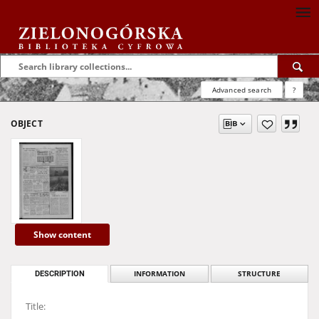
Advanced search
?
OBJECT
Show content
DESCRIPTION
INFORMATION
STRUCTURE
Title: