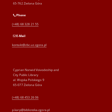
65-762 Zielona Góra
Phone
(+48) 68 328 21 55
E-Mail
kontakt@zbc.uz.zgora.pl
Cyprian Norwid Voivodeship and
City Public Library
al. Wojska Polskiego 9
65-077 Zielona Góra
(+48) 68 453 26 06
p.karp@biblioteka.zgora.pl