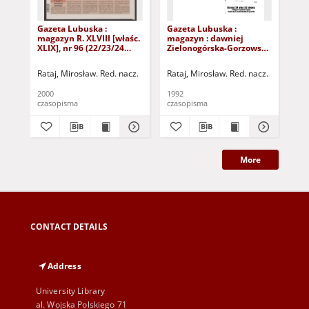
Gazeta Lubuska :
Gazeta Lubuska :
Gaz
magazyn R. XLVIII [właśc.
magazyn : dawniej
ma
XLIX], nr 96 (22/23/24
Zielonogórska-Gorzowska
Zi
kwietnia 2000). - Wyd. A
R. XL [właśc. XLI], nr 300
R. 
(23/24/25/26/27 grudnia
(10
Rataj, Mirosław. Red. nacz.
Rataj, Mirosław. Red. nacz.
Rat
1992). - Wyd. 1
199
2000
1992
199
czasopisma
czasopisma
cza
More
CONTACT DETAILS
Address
University Library
al. Wojska Polskiego 71