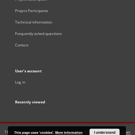
Project Participants
Technical information
Frequently asked questions
Contact
User's account
Log in
Recently viewed
This service runs on
DInGO dLibra 6.3.21
software created by
I understand
Poznan
This page uses 'cookies'.
More information