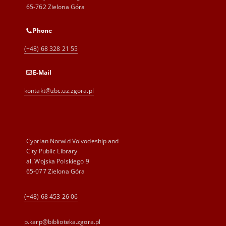
65-762 Zielona Góra
Phone
(+48) 68 328 21 55
E-Mail
kontakt@zbc.uz.zgora.pl
Cyprian Norwid Voivodeship and
City Public Library
al. Wojska Polskiego 9
65-077 Zielona Góra
(+48) 68 453 26 06
p.karp@biblioteka.zgora.pl