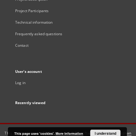
Project Participants
Technical information
Frequently asked questions
Contact
User's account
Log in
Recently viewed
This service runs on
DInGO dLibra 6.3.21
software created by
I understand
Poznan
This page uses 'cookies'.
More information