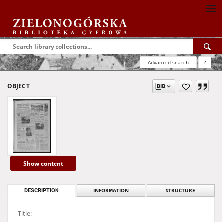
Advanced search
?
OBJECT
Show content
DESCRIPTION
INFORMATION
STRUCTURE
Title: