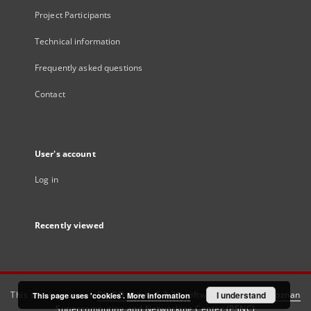
Project Participants
Technical information
Frequently asked questions
Contact
User's account
Log in
Recently viewed
This service runs on
DInGO dLibra 6.3.21
software created by
I understand
Poznan
This page uses 'cookies'.
More information
Supercomputing and Networking Center (PSNC)