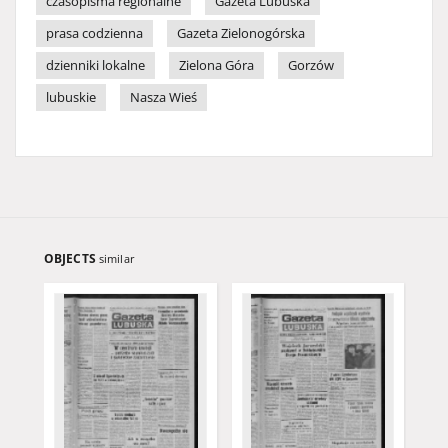
czasopisma regionalne
Gazeta Lubuska
prasa codzienna
Gazeta Zielonogórska
dzienniki lokalne
Zielona Góra
Gorzów
lubuskie
Nasza Wieś
OBJECTS
similar