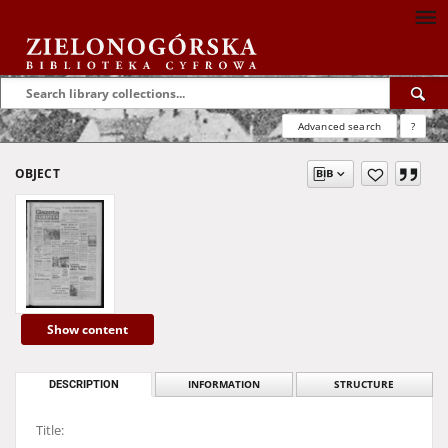
Advanced search
?
OBJECT
Show content
DESCRIPTION
INFORMATION
STRUCTURE
Title: