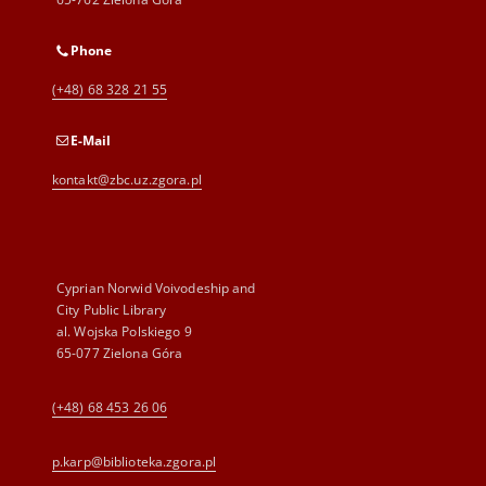
Phone
(+48) 68 328 21 55
E-Mail
kontakt@zbc.uz.zgora.pl
Cyprian Norwid Voivodeship and
City Public Library
al. Wojska Polskiego 9
65-077 Zielona Góra
(+48) 68 453 26 06
p.karp@biblioteka.zgora.pl